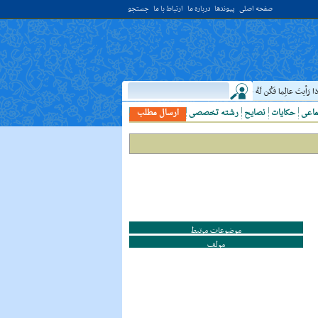
صفحه اصلی
پیوندها
درباره ما
ارتباط با ما
جستجو
يتَ عالِما فَکُن لَهُ خادِما ؛ هرگاه دانشمندى ديدى، به او خدمت کن. ( غررالحکم ح ۴۰۴۴ )
ماعی
حکایات
نصایح
رشته تخصصی
ارسال مطلب
موضوعات مرتبط
مولف