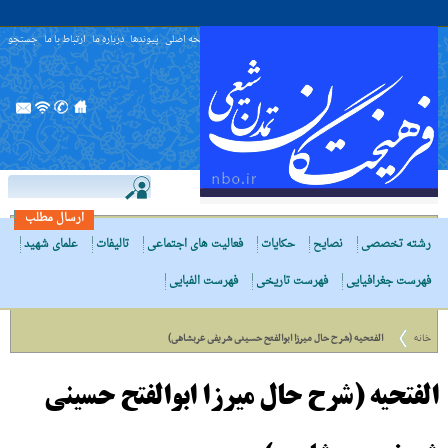
صفحه اصلی
پیوندها
درباره ما
ارتباط با ما
جستجو
ارسال مطلب
رشته تخصصی
نصایح
حکایات
فعالیت های اجتماعی
تالیفات
علمای شهید
فهرست جغرافیایی
فهرست تاریخی
فهرست الفبایی
خانه
الفتحیه (شرح حال میرزا ابوالفتح حسینى شریفى عربشاهى)
الفتحیه (شرح حال میرزا ابوالفتح حسینى