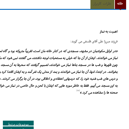
خانه
نظرات کاربران
اهمیت به نماز
فرزند میرزا على آقاى فلسفى مى گوید:
«در اوایل سکونتمان در مشهد، مسجدى که در کنار خانه مان است، تقریباً متروکه بود و گاه ت
نماز مى خواندند. ایشان از آن جا که خیلى به مستحبات توجه داشتند، مى گفتند نمى شود که ما 
چون ظهرها و شب ها در مسجد بناها نماز مى خواندند، تصمیم گرفتند که سحرها به آن مسجد بر
بخوانند. در ابتدا، تنها، آن جا نماز مى خواندند و بعد از مدتى یک نفر آمد و به ایشان اقتدا کرد
و درس هاى شب شنبه خود را، که درسهایى اعتقادى و اخلاقى بود، در آن جا برگزار مى کردند. 
به این مسجد مى آییم. فقط به خاطر سوره هایى که ایشان با لحن و حال خاصى در نماز مى خو
[24]
صحنه ها را مشاهده مى کرد.»
موضوعات مرتبط