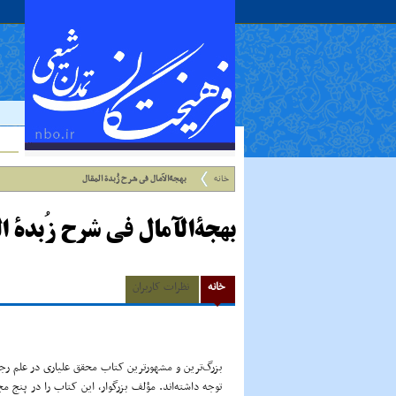
خانه
بهجةالآمال فى شرح زُبدة المقال
بهجةالآمال فى شرح زُبدة ا
خانه
نظرات کاربران
بزرگ‌ترین و مشهورترین کتاب محقق علیارى در علم رجال
توجه داشته‌اند. مؤلف بزرگوار، این کتاب را در پنج