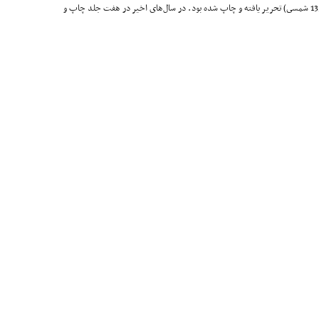
مرحوم استاد میرزا طاهر خوشنویس تبریزى (متوفاى 1358 شمسى) تحریر یافته و چاپ شده بود. در سال‌هاى اخیر در هفت جلد چاپ و