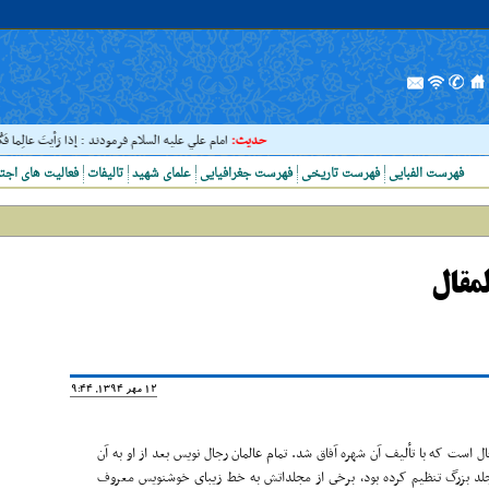
حدیث:
امام علي عليه السلام فرمودند : إذا رَأيتَ عالِما فَکُن
فهرست الفبایی
فهرست تاریخی
فهرست جغرافیایی
علمای شهید
تالیفات
فعالیت های اجت
لمقال
12 مهر 1394, 19:44
 است که با تألیف آن شهره آفاق شد. تمام عالمان رجال نویس بعد از او به آن
 مجلد بزرگ تنظیم کرده بود، برخى از مجلداتش به خط زیباى خوشنویس معروف