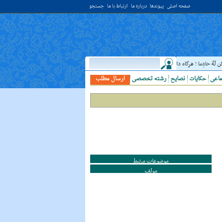
صفحه اصلی
پیوندها
درباره ما
ارتباط با ما
جستجو
 لَهُ خادِما ؛ هرگاه دانشمندى ديدى، به او خدمت کن. ( غررالحکم ح ۴۰۴۴ )
حدیث:
امام ع
ماعی
حکایات
نصایح
رشته تخصصی
ارسال مطلب
موضوعات مرتبط
مولف