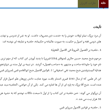
خانه
نظرات کاربران
تألیفات
آن مرد بزرگ، تمام اوقات خویش را به خدمت دین مصروف داشت. او به غیر از تدریس و تهذیب
های درسی فقه و اصول و حکمت، به صورت عالمانه و حکیمانه، حاشیه و تعلیقه ای نوشته اند:
1 ـ حاشیه بر الفصول الغرویۀ فی الاصول الفقهیّة
مرحوم شیخ محمد حسین حائری (متوفای 1254 قمری) با پدید آوردن ای
نام خود را جاودانه ساخت و مشهور به «صاحب
فصول
هدا
یة
المسترشدین
شیخ محمد تقی اصفهانی؛ 2 ـ
قوانین الاصول
شیخ ابوالقاسم قمی (میرزای قمی)؛ 3
این اثر علمی که از سال 1232 قمری انتشار یافت، مورد عنایت دانش پژوهان علم ا
شده است. شیخ آقا بزرگ به پاره ای از آن ها اشاره می کند. یکی از آن حواشی، الحاشیه سید عب
آن بزرگوار می گوید: «من حاشیه بر این کتاب را از اول تا مبحث دلالات نوشتم که به حدود هزا
20 هزار بیت می شد.».
2 ـ حاشیه بر قوانین الاصول میرزای قمی