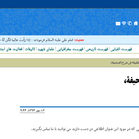
حدیث:
امام علي عليه السلام فرمودند : إذا رَأيتَ عالِما فَکُن لَهُ خا
فهرست الفبایی
فهرست تاریخی
فهرست جغرافیایی
علمای شهید
تالیفات
فعالیت های اجت
لطیفة فى شرح الصحیفة،
یفة،
12 مهر 1394, 19:44
که در مورد این عنوان اطلاعی در دست دارید می توانید با ما تماس بگیرید.