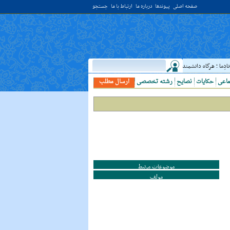
صفحه اصلی
پیوندها
درباره ما
ارتباط با ما
جستجو
دِما ؛ هرگاه دانشمندى ديدى، به او خدمت کن. ( غررالحکم ح ۴۰۴۴ )
حدیث:
امام علي (علي
ماعی
حکایات
نصایح
رشته تخصصی
ارسال مطلب
موضوعات مرتبط
مولف