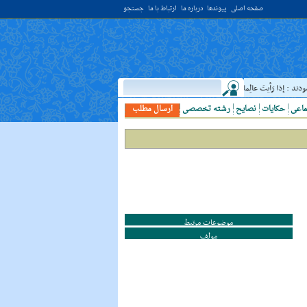
صفحه اصلی
پیوندها
درباره ما
ارتباط با ما
جستجو
: إذا رَأيتَ عالِما فَکُن لَهُ خادِما ؛ هرگاه دانشمندى ديدى، به او خدمت کن. ( غررالحکم ح ۴۰۴۴ )
ماعی
حکایات
نصایح
رشته تخصصی
ارسال مطلب
موضوعات مرتبط
مولف