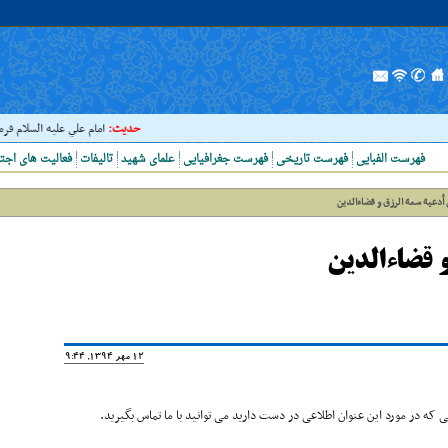
حدیث:
امام علي عليه السلام فرمودند 
فهرست الفبایی
فهرست تاریخی
فهرست جغرافیایی
علمای شهید
تالیفات
فعالیت های اجت
 أدعیة سعة الرزق و قضاءالدین
و قضاءالدین
12 مهر 1394, 19:44
که در مورد این عنوان اطلاعی در دست دارید می توانید با ما تماس بگیرید.