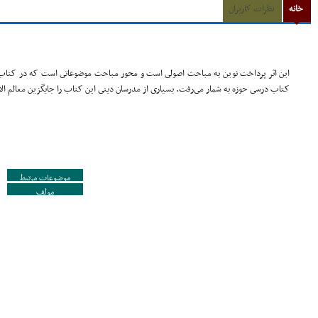
خانه
نظرات کاربران
این اثر پرداخت نوین به مباحث اصولى است و محور مباحث موضوعاتى است که در کتاب ا
کتاب درسى حوزه به شمار مى‌رفت. بسیارى از مدرسان دینى این کتاب را جایگزین معالم الا
موضوعات مرتبط
مولف