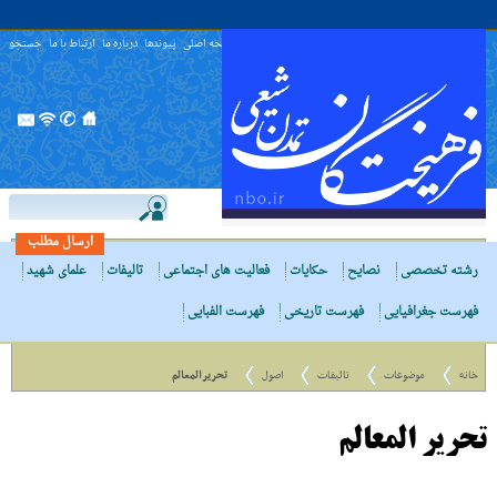
صفحه اصلی
پیوندها
درباره ما
ارتباط با ما
جستجو
ارسال مطلب
رشته تخصصی
نصایح
حکایات
فعالیت های اجتماعی
تالیفات
علمای شهید
فهرست جغرافیایی
فهرست تاریخی
فهرست الفبایی
خانه
موضوعات
تالیفات
اصول
تحریر المعالم
تحریر المعالم