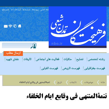
صفحه اصلی
پیوندها
درباره ما
ارتباط با ما
جستجو
ارسال مطلب
رشته تخصصی
نصایح
حکایات
فعالیت های اجتماعی
تالیفات
علمای شهید
فهرست جغرافیایی
فهرست تاریخی
فهرست الفبایی
خانه
موضوعات
تالیفات
تاریخ
تتمةالمنتهى فى وقایع ایام الخلفاء
تتمةالمنتهى فى وقایع ایام الخلفاء