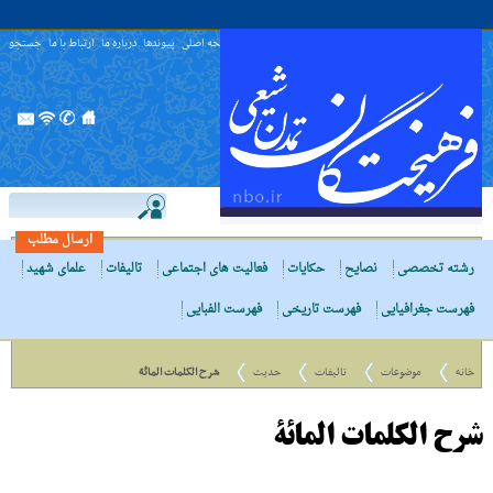
صفحه اصلی
پیوندها
درباره ما
ارتباط با ما
جستجو
ارسال مطلب
رشته تخصصی
نصایح
حکایات
فعالیت های اجتماعی
تالیفات
علمای شهید
فهرست جغرافیایی
فهرست تاریخی
فهرست الفبایی
خانه
موضوعات
تالیفات
حدیث
شرح الکلمات المائة
شرح الکلمات المائة