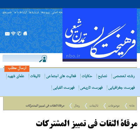
صفحه اصلی
پیوندها
درباره ما
ارتباط با ما
جستجو
ارسال مطلب
رشته تخصصی
نصایح
حکایات
فعالیت های اجتماعی
تالیفات
علمای شهید
فهرست جغرافیایی
فهرست تاریخی
فهرست الفبایی
خانه
موضوعات
تالیفات
رجال
مرقاة الثقات فى تمییز المشترکات
مرقاة الثقات فى تمییز المشترکات