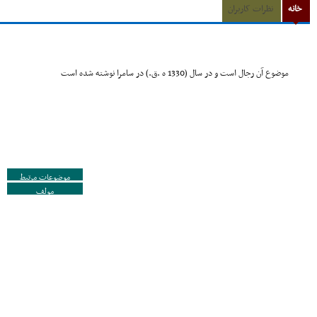
خانه
نظرات کاربران
موضوع آن رجال است و در سال (1330 ه .ق.) در سامرا نوشته شده است
موضوعات مرتبط
مولف