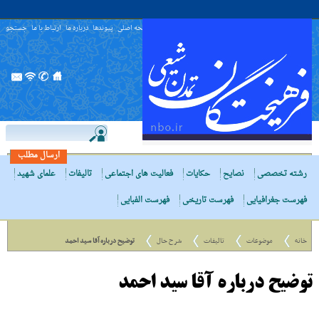
صفحه اصلی
پیوندها
درباره ما
ارتباط با ما
جستجو
ارسال مطلب
رشته تخصصی
نصایح
حکایات
فعالیت های اجتماعی
تالیفات
علمای شهید
فهرست جغرافیایی
فهرست تاریخی
فهرست الفبایی
خانه
موضوعات
تالیفات
شرح حال
توضیح درباره آقا سید احمد
توضیح درباره آقا سید احمد