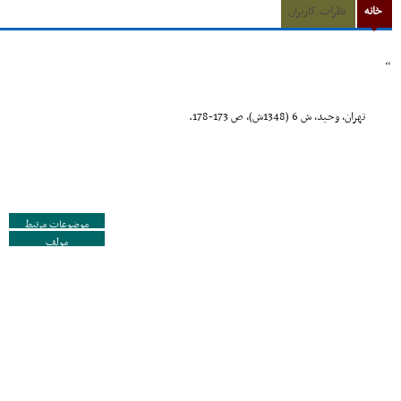
خانه
نظرات کاربران
,,
تهران، وحید، ش 6 (1348ش)، ص 173-178.
موضوعات مرتبط
مولف