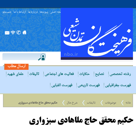
صفحه اصلی
پیوندها
درباره ما
ارتباط با ما
جستجو
ارسال مطلب
رشته تخصصی
نصایح
حکایات
فعالیت های اجتماعی
تالیفات
علمای شهید
فهرست جغرافیایی
فهرست تاریخی
فهرست الفبایی
خانه
موضوعات
تالیفات
شرح حال
حکیم محقق حاج ملاهادى سبزوارى
حکیم محقق حاج ملاهادى سبزوارى