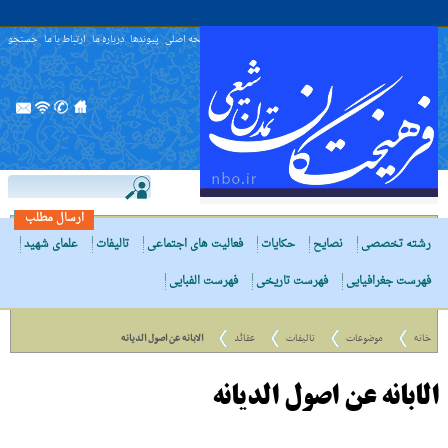
صفحه اصلی
پیوندها
درباره ما
ارتباط با ما
جستجو
ارسال مطلب
رشته تخصصی
نصایح
حکایات
فعالیت های اجتماعی
تالیفات
علمای شهید
فهرست جغرافیایی
فهرست تاریخی
فهرست الفبایی
خانه
موضوعات
تالیفات
عقائد
الابانه عن اصول الدیانه
الابانه عن اصول الدیانه