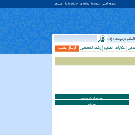
صفحه اصلی
پیوندها
درباره ما
ارتباط با ما
جستجو
م فرمودند : إذا رَأيتَ عالِما فَکُن لَهُ خادِما ؛ هرگاه دانشمندى ديدى، به او خدمت کن. ( غررالحکم ح ۴۰۴۴ )
ماعی
حکایات
نصایح
رشته تخصصی
ارسال مطلب
موضوعات مرتبط
مولف