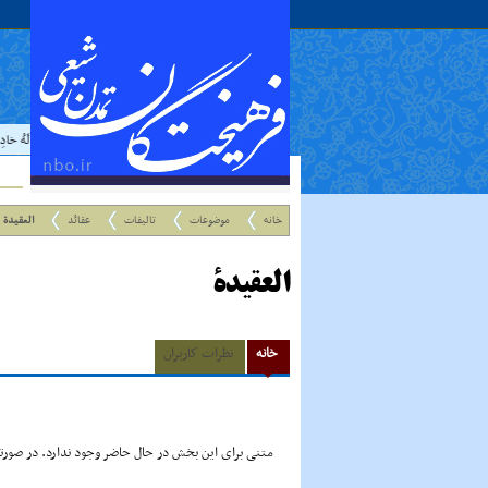
حدیث:
امام علي عليه السلام فرمودند : إذا رَأيتَ عالِما فَکُن لَهُ خادِ
خانه
موضوعات
تالیفات
عقائد
العقیدة
العقیدة
خانه
نظرات کاربران
متنی برای این بخش در حال حاضر وجود ندارد. در صورتی 