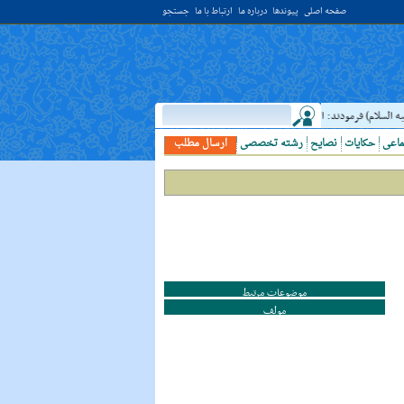
صفحه اصلی
پیوندها
درباره ما
ارتباط با ما
جستجو
السلام) فرمودند: النَّظرُ إلي العَالِم أحبُّ إلَي الله مِن اعتکافِ سَنَهٍ فِي البَيت الحَرام؛ نگاه 
ماعی
حکایات
نصایح
رشته تخصصی
ارسال مطلب
موضوعات مرتبط
مولف