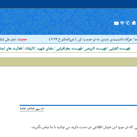
ما ؛ هرگاه دانشمندى ديدى، به او خدمت کن. ( غررالحکم ح ۴۰۴۴ )
حدیث:
امام علي (عليه 
فهرست الفبایی
فهرست تاریخی
فهرست جغرافیایی
علمای شهید
تالیفات
فعالیت های اجت
12 مهر 1394, 19:44
که در مورد این عنوان اطلاعی در دست دارید می توانید با ما تماس بگیرید.