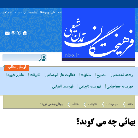
صفحه اصلی
پیوندها
درباره ما
ارتباط با ما
جستجو
ارسال مطلب
رشته تخصصی
نصایح
حکایات
فعالیت های اجتماعی
تالیفات
علمای شهید
فهرست جغرافیایی
فهرست تاریخی
فهرست الفبایی
خانه
موضوعات
تالیفات
عقائد
بهائى چه مى گوید؟
بهائى چه مى گوید؟