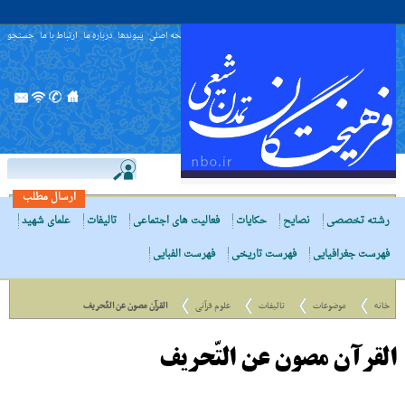
صفحه اصلی
پیوندها
درباره ما
ارتباط با ما
جستجو
ارسال مطلب
رشته تخصصی
نصایح
حکایات
فعالیت های اجتماعی
تالیفات
علمای شهید
فهرست جغرافیایی
فهرست تاریخی
فهرست الفبایی
خانه
موضوعات
تالیفات
علوم قرآنی
القرآن مصون عن التّحریف
القرآن مصون عن التّحریف