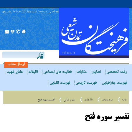
صفحه اصلی
پیوندها
درباره ما
ارتباط با ما
جستجو
ارسال مطلب
رشته تخصصی
نصایح
حکایات
فعالیت های اجتماعی
تالیفات
علمای شهید
فهرست جغرافیایی
فهرست تاریخی
فهرست الفبایی
خانه
موضوعات
تالیفات
علوم قرآنی
تفسیر سوره فتح
تفسیر سوره فتح