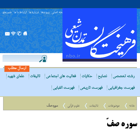
صفحه اصلی
پیوندها
درباره ما
ارتباط با ما
جستجو
ارسال مطلب
رشته تخصصی
نصایح
حکایات
فعالیت های اجتماعی
تالیفات
علمای شهید
فهرست جغرافیایی
فهرست تاریخی
فهرست الفبایی
خانه
موضوعات
تالیفات
علوم قرآنی
سوره صفّ
سوره صفّ