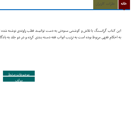
خانه
نظرات کاربران
این کتاب گرانسنگ با تلاش و کوششى ستودنى به دست توانمند قطب راوندى نوشته شده است
به احکام فقهى مربوط بوده است به ترتیب ابواب فقه دسته بندى کرده و در دو جلد به یادگا
موضوعات مرتبط
مولف