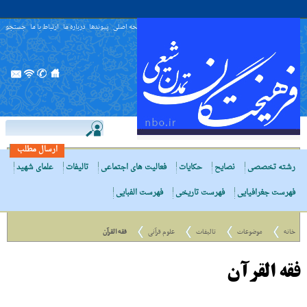
صفحه اصلی
پیوندها
درباره ما
ارتباط با ما
جستجو
ارسال مطلب
رشته تخصصی
نصایح
حکایات
فعالیت های اجتماعی
تالیفات
علمای شهید
فهرست جغرافیایی
فهرست تاریخی
فهرست الفبایی
خانه
موضوعات
تالیفات
علوم قرآنی
فقه القرآن
فقه القرآن