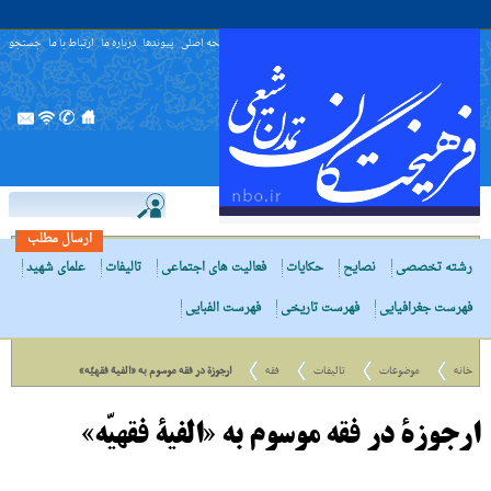
صفحه اصلی
پیوندها
درباره ما
ارتباط با ما
جستجو
ارسال مطلب
رشته تخصصی
نصایح
حکایات
فعالیت های اجتماعی
تالیفات
علمای شهید
فهرست جغرافیایی
فهرست تاریخی
فهرست الفبایی
خانه
موضوعات
تالیفات
فقه
ارجوزة در فقه موسوم به «الفیة فقهیّه»
ارجوزة در فقه موسوم به «الفیة فقهیّه»