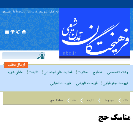
صفحه اصلی
پیوندها
درباره ما
ارتباط با ما
جستجو
ارسال مطلب
رشته تخصصی
نصایح
حکایات
فعالیت های اجتماعی
تالیفات
علمای شهید
فهرست جغرافیایی
فهرست تاریخی
فهرست الفبایی
خانه
موضوعات
تالیفات
فقه
مناسک حج
مناسک حج