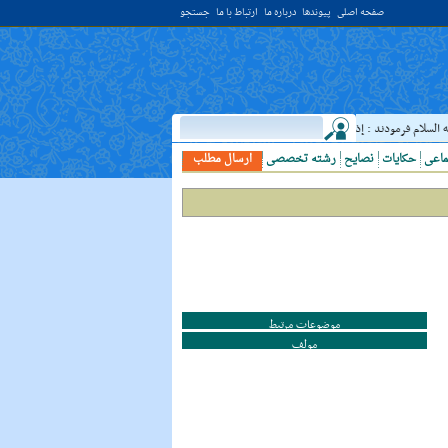
صفحه اصلی
پیوندها
درباره ما
ارتباط با ما
جستجو
لام فرمودند : إذا رَأيتَ عالِما فَکُن لَهُ خادِما ؛ هرگاه دانشمندى ديدى، به او خدمت کن. ( غررالحکم ح ۴۰۴۴ )
ماعی
حکایات
نصایح
رشته تخصصی
ارسال مطلب
موضوعات مرتبط
مولف