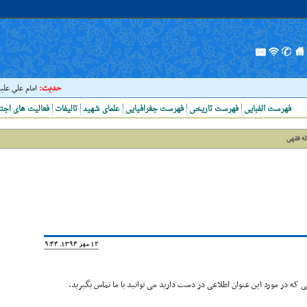
حدیث:
امام علي عليه الس
فهرست الفبایی
فهرست تاریخی
فهرست جغرافیایی
علمای شهید
تالیفات
فعالیت های اجت
ه فقهى
12 مهر 1394, 19:44
که در مورد این عنوان اطلاعی در دست دارید می توانید با ما تماس بگیرید.