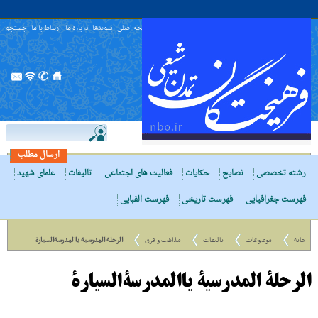
صفحه اصلی
پیوندها
درباره ما
ارتباط با ما
جستجو
ارسال مطلب
رشته تخصصی
نصایح
حکایات
فعالیت های اجتماعی
تالیفات
علمای شهید
فهرست جغرافیایی
فهرست تاریخی
فهرست الفبایی
خانه
موضوعات
تالیفات
مذاهب و فرق
الرحلة المدرسیة یاالمدرسةالسیارة
الرحلة المدرسیة یاالمدرسةالسیارة