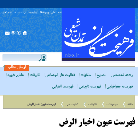
صفحه اصلی
پیوندها
درباره ما
ارتباط با ما
جستجو
ارسال مطلب
رشته تخصصی
نصایح
حکایات
فعالیت های اجتماعی
تالیفات
علمای شهید
فهرست جغرافیایی
فهرست تاریخی
فهرست الفبایی
خانه
موضوعات
تالیفات
کتابشناسی
فهرست عیون اخبار الرض
فهرست عیون اخبار الرض