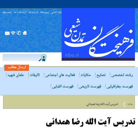
صفحه اصلی
پیوندها
درباره ما
ارتباط با ما
جستجو
ارسال مطلب
رشته تخصصی
نصایح
حکایات
فعالیت های اجتماعی
تالیفات
علمای شهید
فهرست جغرافیایی
فهرست تاریخی
فهرست الفبایی
خانه
تدریس آیت الله رضا همدانی
تدریس آیت الله رضا همدانی