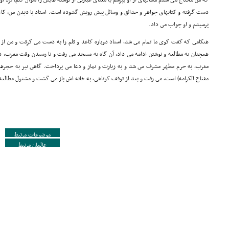
که من محتاج مى شدم مسالهاى از او بپرسم یا معناى عبارتى از نوشته هایش را سؤال کنم، نزد او 
دست گرفته و کتابهاى جواهر و حدائق و وسائل پیش رویش گشوده است. استاد با دیدن من، کاغ
پرسیدم و او جواب مى داد.
هنگامى که گفت گوى ما تمام مى شد، استاد دوباره کاغذ و قلم را به دست مى گرفت و من از
همچنان به مطالعه و نوشتن ادامه مى داد، آن گاه به مسجد مى رفت و تا رسیدن وقت مغرب، د
مغرب، به حرم مطهر مشرف مى شد و به زیارت و نماز و دعا مى پرداخت. گاهى نیز به حجرها
مفتاح الکرامه) است، مى رفت و بعد از توقف کوتاهى، به خانه اش باز مى گشت و مشغول مطالعه
موضوعات مرتبط
عالمان مرتبط