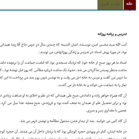
خانه
نظرات کاربران
تدریس و برنامه روزانه
آیت الله سید محسن امین، نویسنده اعیان الشیعه که چندین سال در درس حاج آقا رضا همدانى ش
بود، در مورد روش استاد در تدریس و زندگى روزانهاش، مى نویسد:
استاد ما هر روز صبح از خانه خود که نزدیک مسجدى بود که امامت جماعت آن را برعهده داشت، 
ساعت منتظر رسیدن شاگردان مى شد، حدود یک ساعت درباره مطالبى که روز قبل نوشته بود ـ که 
ما درس مى گفت و سپس به خانه اش مى رفت و به نوشتن درس روز بعد مى پرداخت تا این ک
نماز را به جماعت مى خواند و به خانه باز مى گشت.
آن گاه همراه خواهر زاده و دامادش، شیخ على همدانى که در علم و اخلاق به او شباهت زیادى دا
بود و براى تحصیل علم از همدان به نجف آمده بود و فرزندش، شیخ محمّد غذا میل مى کرد. غ
عجمى با مقدارى پنیر و سبزى.
آن گاه کمى مى خوابید. بعد از بیدار شدن، مشغول مطالعه و نوشتن درس مى شد.
در خانه ایشان، کنار درِ ورودى حجره کوچکى بود که با نردبان داخل آن مى شدند. آن حجره کوچ