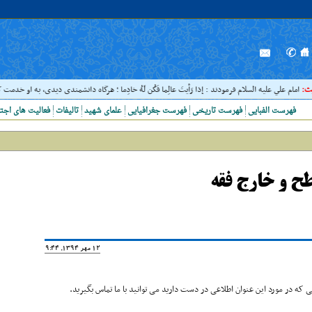
امام علي عليه السلام فرمودند : إذا رَأيتَ عالِما فَکُن لَهُ خادِما ؛ هرگاه دانشمندى ديدى، به او خدمت کن. ( غ
فهرست الفبایی
فهرست تاریخی
فهرست جغرافیایی
علمای شهید
تالیفات
فعالیت های اجت
ح و خارج فقه
12 مهر 1394, 19:44
که در مورد این عنوان اطلاعی در دست دارید می توانید با ما تماس بگیرید.