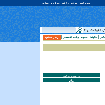
صفحه اصلی
پیوندها
درباره ما
ارتباط با ما
جستجو
ررالحکم ح ۴۰۴۴ )
حدیث:
امام علي (عليه السلام) فرمودند: النَّظرُ إلي العَالِم أ
ماعی
حکایات
نصایح
رشته تخصصی
ارسال مطلب
موضوعات مرتبط
مولف