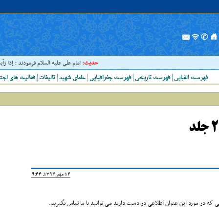
حدیث:
امام علي عليه السلام فرمودند : إذا رَأيتَ عا
فهرست الفبایی
فهرست تاریخی
فهرست جغرافیایی
علمای شهید
تالیفات
فعالیت های اجت
12 مهر 1394, 19:44
که در مورد این عنوان اطلاعی در دست دارید می توانید با ما تماس بگیرید.