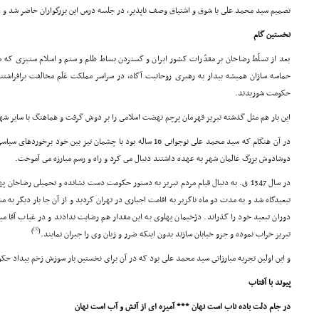
تصمیم سید محمد على با شوق و اشتیاق وصف ناپذیر، در جلسه درس این بزرگواران حاضر شد و از
نخستین گام
بعد از تسلّط رضاخان بر مقدّرات کشور ایران و گستردن بساط ظلم و ستم و اسلام ستیزى که مى
حماسه سازان همیشه بیدار به رهبرى روحانیت آگاه، در سراسر مملکت عَلَم مخالفت برافراشت
حکومت شوریدند.
این بار هم مثل گذشته تبریز قهرمان پرچم نهضت اسلامى را بر دوش گرفت و هماهنگ با سایر شه
در آن هنگام که سید محمد على نوجوانى 16 ساله بود با چشمان تیز بین 
دوشادوش بزرگ عالمان شهر به عهده داشتند دنبال مى کرد و راه و رسم مبارزه مى آموخت.
در سال 1347 ق. به دنبال قیام مردم تبریز به دستور حکومت دست نشانده و تحمیلى رضاخا
تبعیدگاه شد و به مدت دو ماه ناگزیر به اقامت اجبارى در تهران گردید و از آن جا بار دیگر به
دوران تبعید خود را گذراند. دژخیمان پهلوى به این مقدار هم رضایت ندادند و در غیاب آقا می
[5]
)
(
تبریز خراب نموده و جزو خیابان سازند بدون اینکه ضرر و زیان وى را جبران نمایند.
و این اولین تجربه مبارزاتى سید محمد على بود که در آن براى نخستین بار سوزش زخم بیداد ح
پیوند با آفتاب
در جام دلت باده ناب است نهان *** آمیزه اى از آتش و آب است نهان