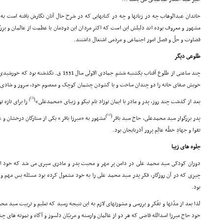
خاندان عبدالوهاب چه در زبانها و چه در کتابهایى که در شرح حال آنان نگارش یافته است به 
مشهور و معروف بوده اند دلیلش این است که اکثر مردان این دودمان با عظمت از عالمان و بزرگ
قضاوت و حلّ و فصل امور اجتماعى و مردمى اشتغال داشتند.
طلوعى دیگر
چند ساعتى از طلوع آفتاب یکشنبه ششم جمادى الاولى س
خویش صفاى خانه را دو چندان ساخت و با گشودن چشمان کوچک و معصوم خود، سرور و شادى را 
[3]
)
(
بعد از گذشت چند روز، پدر و مادر با ایمان نوزاد نام نیکو و زیباى «محمدعلى»
را براى تازه ت
[4]
)
(
پدر بزرگوار سید محمدعلى، حاج سید باقر
مشهور به «میرزا باقر» یکى از ستارگان درخشان و 
تقوا و جهادِ خطّه عالِم پرور آذربایجان بود.
جلوه هاى زیبا
دوران کودکى سید محمد على در دامن پر مهر و محبت پدر و مادرى سپرى مى شد که خود از ت
چیزى که در آن روزگار، فکر پدر سید محمد على را به خود مشغول کرده بود مسئله بس مهم و خ
بود.
لذا بعد از مدّتها و تفّکر و بررسى و مشورتهاى لازم به این نتیجه رسید که تعلیم و تربیت سید م
خود حاج میرزا اسدالله قاضى که هر دو از عالمان وارسته و مربیّان دلسوز و آگاه و نمونه هاى چش