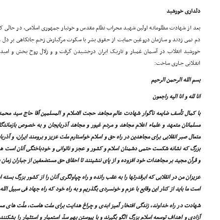
دلدارى خورشید
بعد از شهادت مظلومانه اولین شهید محراب نظام مقدس و خونبار جمهورى اسلامى، در حالى که ت
دم نمى زدند و سـازمان دروغین حمایت از حقوق بشر با سکوت مرگبارش زخـم جانکاهى بر دل
خورشید انقلاب در آسـمان غمبار و تاریـک ایران درخشـیدن گرفت و و زلال روح بخش و امید 
انقـلابى جـارى ساخت:
بسم الله الرحمن الرحیم
انا لله و انا الیه راجعون
با کمال تأسف ضایعه ناگوار شهادت عالم مجاهد حجت الاسلام و المسلمین آقا حاج سید محم
مسلمانان متعهد و علماء اعلام مجاهد و مردم غیور و مجاهد آذربایجان و به خصوص بازماند
متعال صبر انقلابى براى مجاهدین در راه حق و اسلام خواستارم ملت عزیز و برومند ایران، و آذرب
بزرگ که نشانه شکست حتمى دشمنان اسلام و کشور و عجز و ناتوانى و خودباختگى آنان است هر
و قرآن مجید بر مجاهدات خود افزوده و از پاى ننشینند تا احقاق حق مستضعفین از جباران زمان ب
عزیزان من در انقلابى که ابرقدرتها را به عقب رانده و راه چپاولگرى آنان را از کشور بزرگ بسته 
است ما باید از کنار این وقایع با عزم و خونسردى بگذریم و به راه خود که راه جهاد فى سبیل الل
شهادت در راه خداوند، زندگى افتخار آمیز ابدى و چراغ هدایت براى ملت هاست، ملّت هاى مسلم
آزادى و اهداف توسعه اسلام بزرگ الگو بگیرند و با پیوستن بهم سدّ استعمار و استثمار را بشکنن