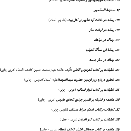
16. صدقات امیرالمؤمنین و صدیقه طاهره
(علیهما السلام)
17. حدیقة الصالحین
18. رساله در دلالت آیه تطهیر بر اهل بیت
(علیهم السلام)
19. رساله در اوقات نماز
20. رساله در مباهله
21. رسالة فى مسألة الترتّب
22. رساله در نماز جمعه
23. تعلیقات بر کتاب الفردوس الاعلى
تألیف علامه شیخ محمد حسین کاشف الغطاء (عربى چاپى)
24. تحقیق درباره روز اربعین حضرت سیدالشهدا
(علیه السلام)(فارسى - چاپى)
25. تعلیقات بر کتاب انوار نعمانیه
(عربى - چاپى)
26. مقدمه و تعلیقه بر تفسیر جوامع الجامع طبرسى
(عربى - چاپى)
27. تعلیقات برکتاب اسلام صراط مستقیم
(فارسى چاپى)
28. تعلیقات بر کتاب کنز العرفان
(عربى - خطى)
29. مقدمه بر کتاب صحائف الابرار کاشف الغطاء
(عربى - چاپى)