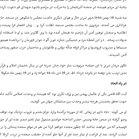
بیانیه اى مردم همیشه در صحنه آذربایجان را به شرکت در مراسم یادبود شهداى قم دعوت کردن
سه شنبه 29 بهمن 1356 شهر تبریز حال و هواى دیگرى داشت، مجلس با شکوهى در مس
عزادارى مى آمدند. مزدورى به ساحت مقدس مسجد اهانت کرد و... زمان انفجار فرا رسیده بود.
اعلامیه و سخنان توهین آمیز آن دژخیم به هیجان آمده بود با وى گلاویز شد، و او با استفاده ا
شـهادت رساند. در این لحظه مردم خشمگین جنازه خون آلود جوان قهرمان را برداشته همچون 
سینماها و مشروب فروشیها و مراکز فرقه ضالّه بهایى و طاغوتیان و ساختمان حزب منفور رستاخیز 
آتش کشیدند.
دلاور مردان تبریز با این حماسه سرنوشت ساز خود چنان ضربه اى بر پیکر دشمنان اسلام و قرآن 
بدین ترتیب بذر نهفته در پانزده خرداد 42، در 19 دى ماه 56 جوانه زد و در 29 بهمن ماه شکوفا گردید و 22 بهمن 57 به بار نشست.
در راه اتحاد
آیت الله قاضى یکى از عالمان روشن بین و ژرف نگرى بود که همیشه بر وحدت اسلامى تأکید داش
جهت تحقق بخشیدن هرچه بیشتر وحدت بین مسلمانان جهان مى کوشید.
او مى گوید: «یاد دارم در زمانى که از سوریه برگشته وارد عراق شدم و غروب نزدیک بود، توقف 
وضو گرفته در صحن خانه وسیعى حصیر انداخته خواستم مشغول نماز باشم دیدم عده اى از جوان
فهمیدم که مى خواهند بدانند که چطور سجده خواهم کرد! من هم در موقع سجده پیشانى را بر با
تبعیّت کردند، بعد از فراغت از نماز چند نفر از آنها جلو آمده از حقیقت سجده بر تربت کربلا 