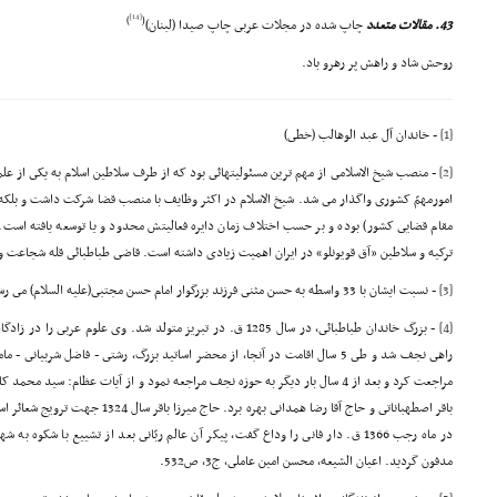
[14]
)
(
43. مقالات متعدد
چاپ شده در مجلات عربى چاپ صیدا (لبنان)
روحش شاد و راهش پر رهرو باد.
[1]
- خاندان آل عبد الوهالب (خطى)
[2]
- منصب شیخ الاسلامى از مهم ترین مسئولیتهائى بود که از طرف سلاطین اسلام به یکى از عل
امورمهمّ کشورى واگذار مى شد. شیخ الاسلام در اکثر وظایف با منصب قضا شرکت داشت و بلکه
مقام قضایى کشور) بوده و بر حسب اختلاف زمان دایره فعالیتش محدود و یا توسعه یافته است.
ترکیه و سلاطین «آق قویونلو» در ایران اهمیت زیادى داشته است. قاضى طباطبائى قله شجاعت و ایث
[3]
- نسبت ایشان با 33 واسطه به حسن مثنى فرزند بزرگوار امام حسن مجتبى(علیه السلام) مى رسد.
[4]
- بزرگ خاندان طباطبائى، در سال 1285 ق. در تبریز متولد شد. وى علوم
مراجعت کرد و بعد از 4 سال بار دیگر به حوزه نجف مراجعه نمود و از آیات عظام: سی
باقر اصطهباناتى و حاج آقا رضا همدانى بهره
در ماه رجب 1366 ق. دار فانى را وداع گفت، پیکر آن عالم ربّانى بعد از تشییع با شکوه
مدفون گردید. اعیان الشیعه، محسن امین عاملى، ج3، ص532.