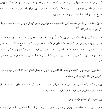
کرد و بر علیه سردمداران رژیم سخنرانى کردند و ضمن گفتار آتشین نقاب از چهره کریه رژیم پ
غاصب و نامشروع صهیونیستى را محکوم کرد، غروب همان روز براى اداء نماز مغرب و عشاء به
پاسخ به ابراز احساسات مردم از مسجد خارج شد.
هنوز چند قدمى از در مسجد دور نشده بود که مزدوران وطن فروش وى را احاطه کردند و با اج
[8]
)
(
کرمان تبعید نمودند.
بعد از اسکان در بافت کرمان، هر روز یک مأمور ساواک جهت حضور و غیاب تبعیدى به محل سکو
در آن، روزهاى تنهایى مى گذراند، یک اتاق کوچک و محقّرى بود که از سطح حیاط دو پله پایین 
سازمان به او داده شده بود، با گستاخى و تبختر رفتار مى کرد و براى اینکه زور و حاکمیت دس
شدن از در اتاق، با کفش از پنجره مى پرید وسط اتاق، و با حالت غرور و خودخواهى و صداى 
کن...
.چند روز بدین منوال گذشت و آیت الله قاضى چند بار به ایشان تذکر داد که ادب را رعایت کن
کار بى شرمانه خود بر نمى داشت.
روزى هنگامى که مزدور خود فروخته با همان رفتار پست همیشگى به وسط اتاق پرید، سید دلاو
برداشت و محکم بر پس گردن مأمور کوبید و فریاد زد:
بى ادب! مگر نگفتم مؤدب باش...
مأمور مغرور و خودباخته، با زبونى و ترس از اتاق بیرون رفت و آیت الله قاضى با این عمل شجاعا