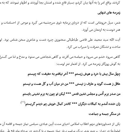
کردند، واقع امر را به آنها بیان کردم، بسیار قانع شده و امتنان بجا آوردند و اظهار نمودند که به 
زمزمه هاى تنهایى
شعر، سیل خروشانى است که از دریاى پرمایه ذوق سرچشمه مى گیرد و موجى از احساسات و دری
هنر دوست به ارمغان مى آورد.
آیت الله سید محمد على قاضى طباطبائى سخنورى چیره دست و شاعرى سخن شناس بود. او 
ساخت و تشنگان معرفت را سیراب مى کرد.
گاهى سرود خشم مى سرود و حماسه مى آفرید و گاهى شجاعتى مى ستود و مدح و ثنا مى گستراند 
به گوش روزگار زمزمه مى کرد. از اشعار نغز اوست:
چهل سال بیش با خرد و هوش زیستم *** آخر نیافتم به حقیقت که چیستم
عاقل ز هست گوید و عارف ز نیستى *** من در میان آب و گل هست و نیستم
من صدر بزم اُنس و مجلس نشین قدس *** لیکن تو چون به بزم نشینى بایستم
[11]
)
(
زان خنده آمدم به کمالات دیگران *** کاندر کمال خویش چو دیدم گریستم
در سنگر جمعه و جماعت
یکى از دستاوردهاى مهم انقلاب اسلامى احیاى سنت آیین عبادى، سیاسى نماز جمعه و اقامه آن 
امام(ره) در تهران و 