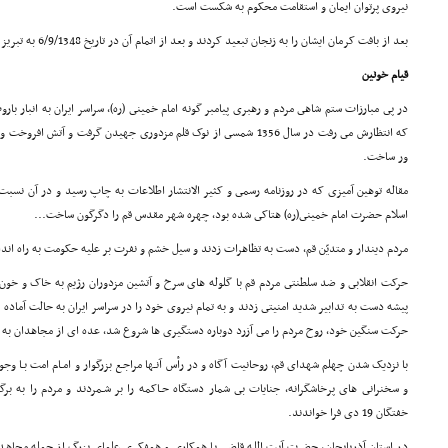
نیروى پرتوان ایمان و استقامت محکوم به شکست است.
بعد از بافت کرمان ایشان را به زنجان تبعید کردند و بعد از اتمام آن در تاریخ 6/9/1348 به تبریز مراجعت کرد.
قیام خونین
در پى مبارزات ستم شاهى مردم و رهبرى پیامبر گونه امام خمینى (ره)، سراسر ایران به انبار با
که انتظارش مى رفت در سال 1356 شمسى از نوک قلم مزدورى جهیدن گرفت و آت
ور ساخت.
مقاله توهین آمیزى که در روزنامه رسمى و کثیر الانتشار اطلاعات به چاپ رسید و در آن نسب
اسلام حضرت امام خمینى(ره) هتاکى شده بود، چهره شهر مقدس قم را دگرگون ساخت...
مردم دیندار و متدیّن قم، دست به تظاهرات زدند و سیل خشم و نفرت بر علیه حکومت به راه اندا
حرکت انقلابى و ضد سلطنتى مردم قم با گلوله هاى سرخ و آتشین مزدوران رژیم به خاک و خون
پیشه دست به تدابیر شدید امنیتى زدند و به تمام نیروى خود را در سراسر ایران به حالت آماده
حرکت سنگین خود، روح مردم را مى آزرد دوباره دستگیرى ها شروع شد، عده اى از مجاهدان به زن
با نزدیک شدن چهلم شهداى قم، روحانیت آگاه و در رأس آنـها مراجـع بزرگوار و امـام امت بـا وج
و سخنرانى هاى پرخاشگرانه، جنایات بى شمار دستگاه حـاکمه را بر شـمردند و مردم را به برگـز
خفتگان 19 دى فرا خواندند.
در استان آذربایجان، حضرت آیت الله قاضى با همکارى و همفکرى علماى بزرگ از جمله مجاهد ن