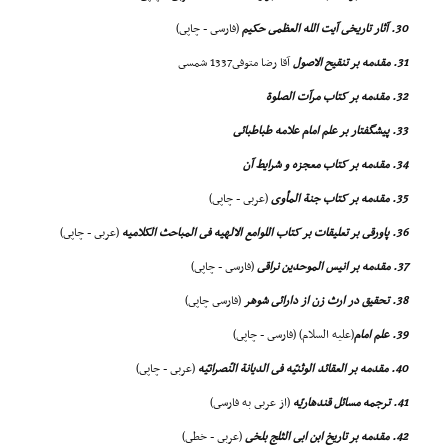
30. آثار تاریخى آیت الله العظمى حکیم
(فارسى - چاپى)
31. مقدمه بر تنقیح الاصول
آقا رضا متوفى1337 شمسى
32. مقدمه بر کتاب مرآت الصلوة
33. پیشگفتار بر علم امام علامه طباطبائى
34. مقدمه بر کتاب معجزه و شرایط آن
35. مقدمه بر کتاب جنة المأوى
(عربى - چاپى)
36. پاورقى بر تعلیقات بر کتاب اللوامع الالهیه فى المباحث الکلامیه
(عربى - چاپى)
37. مقدمه بر انیس الموحدین نراقى
(فارسى - چاپى)
38. تحقیق در ارث زن از دارائى شوهر
(فارسى چاپى)
39. علم امام
(علیه السلام) (فارسى - چاپى)
40. مقدمه بر العقائد الوثنیّه فى الدیانة النّصرانیّه
(عربى - چاپى)
41. ترجمه مسائل قندهاریّه
(از عربى به فارسى)
42. مقدمه بر تاریخ ابن ابى الثلج بلخى
(عربى - خطى)