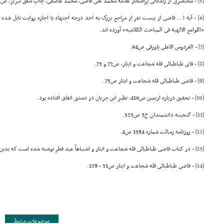
[5]
- مختصرى از زندگانى پرافتخار علامه محمد على قاضى، محمد عاصفى، چاپ شفق تبریز، ص10.
[6]
- آیة ا... قاضى از بیست نفر از مراجع بزرگ به اخذ درجه اجتهاد یا اجازه روایت نایل شده
«اللوامع الالهیة فى المباحث الکلامیه» آورده اند.
[7]
- الفردوس الاعلى پاورقى ص64.
[8]
- قاى طباطبائى قله شجاعت و ایثار، ص72 و 73.
[9]
- قاضى طباطبائى قله شجاعت و ایثار ص75.
[10]
- تحقیق درباره اربعین ص416، نظیر این جریان در دمشق اتفاق افتاده بود.
[11]
- گنجینه دانشمندان ج3 ص323.
[12]
- روزنامه رسالت شماره 1394 ص4.
[13]
- در کتاب قاضى طباطبائى قله شجاعت و ایثار و اشتباهاً عید فطر نوشته شده است که بدی
[14]
- قاضى طباطبائى قله شجاعت و ایثار ص31 - 129.
موضوعات مرتبط