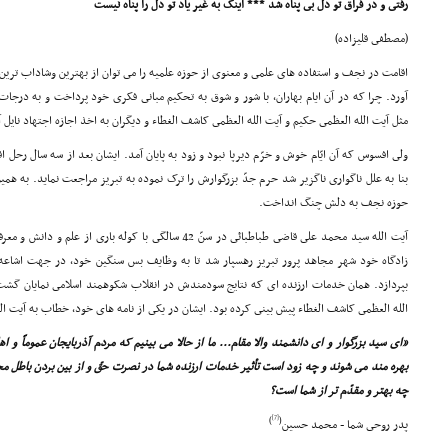
رفتى و در فراق تو دل بى پناه شد *** اینک به غیر یاد تو دل را پناه نیست
(مصطفى قلیزاده)
اقامت در نجف و استفاده هاى علمى و معنوى از حوزه علمیه را مى توان از بهترین وشاداب ترین
آورد. چرا که در آن ایام بهاران، با شور و شوق به تحکیم مبانى فکرى خود پرداخت و به درجات
مثل آیت الله العظمى حکیم و آیت الله العظمى کاشف الغطاء و دیگران به اخذ اجازه اجتهاد نایل آ
بنا به علل ناگوارى ناگزیر شد حرم جدّ بزرگوارش را ترک نموده به تبریز مراجعت نماید. به 
حوزه نجف به دلش چنگ انداخت.
آیت الله سید محمد على قاضى طباطبائى در سنّ 42 سالگى با کول
زادگاه خود شهر مجاهد پرور تبریز رهسپار شد تا به وظایف بس سنگین خود، در جهت اشاعه
بپردازد. همان خدمات ارزنده اى که نتایج سودمندش در انقلاب شکوهمند اسلامى نمایان گشت،
الله العظمى کاشف الغطاء پیش بینى کرده بود. ایشان در یکى از نامه هاى خود، خطاب به آیت ا
«اى سید بزرگوار و اى دانشمند والا مقام... ما از حالا مى بینیم که مردم آذربایجان عموماً و اه
بهره مند مى شوند و چه زود است تأثیر خدمات ارزنده شما در نصرت حقّ و از بین بردن باطل 
چه بهتر و مقدّم تر از شما است؟
[7]
)
(
پدر روحى شما - محمد حسین