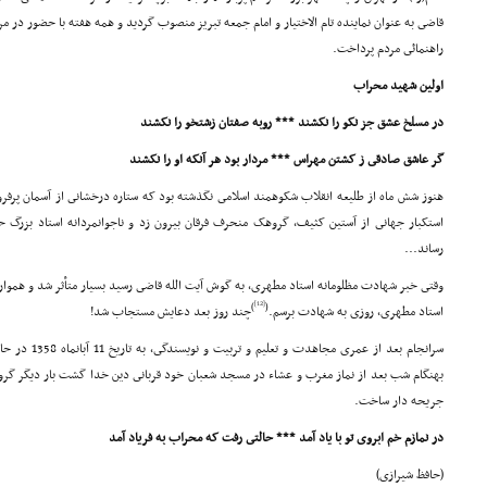
قاضى به عنوان نماینده تام الاختیار و امام جمعه تبریز منصوب گردید و همه هفته با حضور در مرا
راهنمائى مردم پرداخت.
اولین شهید محراب
در مسلخ عشق جز نکو را نکشند *** روبه صفتان زشتخو را نکشند
گر عاشق صادقى ز کشتن مهراس *** مردار بود هر آنکه او را نکشند
هنوز شش ماه از طلیعه انقلاب شکوهمند اسلامى نگذشته بود که ستاره درخشانى از آسمان پرفر
استکبار جهانى از آستین کثیف، گروهک منحرف فرقان بیرون زد و ناجوانمردانه استاد بزرگ ح
رساند...
وقتى خبر شهادت مظلومانه استاد مطهرى، به گوش آیت الله قاضى رسید بسیار متأثر شد و هموار
[12]
)
(
استاد مطهرى، روزى به شهادت برسم.
چند روز بعد دعایش مستجاب شد!
سرانجام بعد از عمرى مجاهدت و تعلیم و تربیت و نویسندگى، به تاریخ 11 آبانماه 1358 در حالى که روز عید قربان
بهنگام شب بعد از نماز مغرب و عشاء در مسجد شعبان خود قربانى دین خدا گشت بار دیگر گروه 
جریحه دار ساخت.
در نمازم خم ابروى تو با یاد آمد *** حالتى رفت که محراب به فریاد آمد
(حافظ شیرازى)