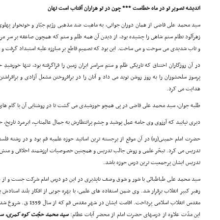
اندیشه تصویر تو در ماه خطاست *** چون در تو هزاران آفتاب است نهان
زهرآلود نظام ستم شاهى را چشیده بود، از دیدن آن همه ظلم و ستم که همچون صاعقه بر سر مرد
و تاب شدیدى مى سوخت و مى ساخت. این بود که تصمیم قاطع بر مبارزه علیه استبداد گرفت و 
در آن روزگاران اختناق که تاریکى ظلم و ستم سراسر ایران زمین را فراگرفته بود، تنها خورشیدِ 
پرسوز سلحشوران را به روز روشن نوید مى داد و آنان را در برافروختن مشعل آزادى و برافراشت
هدایت مى کرد.
طلبه جوان، سید محمد على قاضى در پى همچو خورشیدى مى گشت تا در روشنایى آن با گام ها
دیرى نپایید که آرزوى وى جامه عمل پوشید و چشم پرانتظارش به جمال عالمتابِ، ابرمرد تاریخ
حضرت امام خمینى(ره) در آن موقع از برجسته ترین اساتید حوزه علمیه قم بود و در رشته فل
تدریس مى کرد. تبحّر علمى و روش جالب تدریس و همچنین خصوصیات ارزشمند اخلاقى و منش ه
تدریس ایشان پرجمعیت ترین درس حوزه باشد.
سید محمد على طباطبائى با شور و شوق وصف ناپذیرى در این دو درس امام شرکت جست و از هما
رهبر کبیر انقلاب برقرار شد. وى ضمن استفاده هاى علمى، با بهره جویى از افکار بلند استاد
مقدس انقلاب اسلامى پرداخت. ا
این مدّت علاوه از درسهاى حضرت امام از محضر آیات عظام:
سید محمد حجّت کوه کمرى، سید