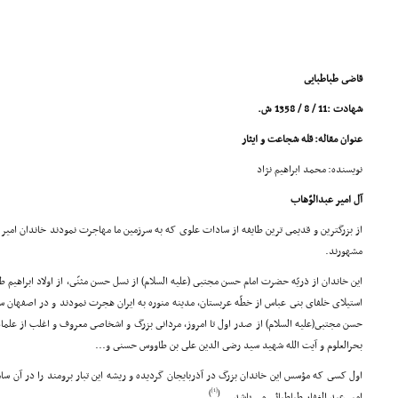
قاضى طباطبایى
شهادت :11 / 8 / 1358 ش.
عنوان مقاله: قله شجاعت و ایثار
نویسنده: محمد ابراهیم نژاد
آل امیر عبدالوّهاب
از بزرگترین و قدیمى ترین طایفه از سادات علوى که به سرزمین ما مهاجرت نمودند خاندان امیر
مشهورند.
این خاندان از ذریّه حضرت امام حسن مجتبى (علیه السلام) از نسل حسن مثنّى، از اولاد ابراهیم طبا
استیلاى خلفاى بنى عباس از خطّه عربستان، مدینه منوره به ایران هجرت نمودند و در اصفهان سکو
حسن مجتبى(علیه السلام) از صدر اول تا امروز، مردانى بزرگ و اشخاصى معروف و اغلب از علماء و 
بحرالعلوم و آیت الله شهید سید رضى الدین على بن طاووس حسنى و...
اول کسى که مؤسس این خاندان بزرگ در آذربایجان گردیده و ریشه این تبار برومند را در آن سامان
[1]
)
(
امیر عبد الغفار طباطبائى مى باشد ...