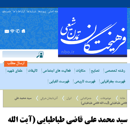
صفحه اصلی
پیوندها
درباره ما
ارتباط با ما
جستجو
ارسال مطلب
رشته تخصصی
نصایح
حکایات
فعالیت های اجتماعی
تالیفات
علمای شهید
فهرست جغرافیایی
فهرست تاریخی
فهرست الفبایی
خانه
موضوعات
جغرافیایی
ایران
آذربایجان شرقی
سید محمد علی
قاضی طباطبایی (آیت الله قاضی طباطبایی)
سید محمد علی قاضی طباطبایی (آیت الله