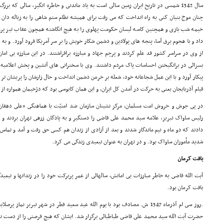
سال 1342 شمسى در تاریخ ایران زمین سالى است به یاد ماندنى و خاطره انگیز، سالى که 
چنان موج بنیان کنى به راه انداخت که مى رفت براى همیشه نظام ستم شاهى را به زباله دان تا
خیمه شب بازى و همچنین کاسه لیسان حکومت پهلوى را به هیچ انگاشته همچون عقاب تیز پرواز
داد و با هجوم برق آسا، پنجه هاى پولادین و دشمن شکار خویش را بر سر آمریکا فرود آورد. و به دن
از وى در سراسر کشور قد علم کردند و پرچم جهاد و مبارزه برافراشتند. در این مبارزه بى ام
بسزائى در برانگیختن احساسات پاک مردم داشتند. وى با سخنرانى هاى آتشین و پخش اعلامیه 
پیکار آورد و با این عمل شجاعانه خود، شعله بر خرمن دشمن انداخت و حال زارشان را پریشان تر
قیام آذربایجان یعنى به حرکت در آمدن کل ایران، و این همان کابوسى بود که دژخیمان همواره ا
در پى جوش و خروش امت مسلمان، مرکز نشینان سازمان ضد امنیّت با هماهنگى «على دهقان»
رئیس ساواک تبریز، علامه سید محمد على قاضى را دستگیر و به پادگان زرهى تهران بردند و 
دادند که دو ماه و نیم ماندگار شدند و بعد از آزادى از زندان هم کسى حق رفت و آمد و تماس ب
شدید مأموران ساواک بود. و در تهران به عنوان تبعیدى زندگى مى کرد.
بافت کرمان
آیت الله قاضى به خاطر مبارزات بى امانش، سالهائى از عمر پربرکت خود را در زندانها و تبعی
بافت کرمان بود.
.روز سى ام آذرماه 1347 ش. مصادف بود با یوم الله عید سعید فطر در شهر تبریز نما
حضرت آیت الله سید محمد على قاضى طباطبائى برگزار شد. ایشان که هیچ فرصتى را از دست نمى 