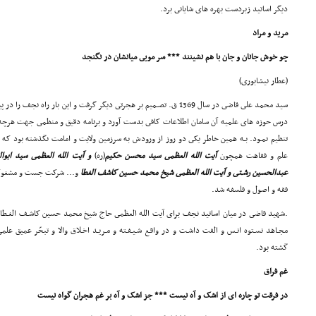
دیگر اساتید زبردست بهره هاى شایانى برد.
مرید و مراد
چو خوش جانان و جان با هم نشینند *** سر مویى میانشان در نگنجد
(عطار نیشابورى)
سید محمد على قاضى در سال 1369 ق. تصـمیم بر هجرتى دیگر گرفت و این بار ر
درس حوزه هاى علمیه آن سامان اطلاعات کافى بدست آورد و برنامه دقیق و منظمى جهت هرچه بی
تنظیم نمـود. بـه همین خاطر یکى دو روز از ورودش به سرزمین ولایت و امامت نگذشته بود که 
علم و فقاهت همچون
آیت الله العظمى سید محسن حکیم
(ره)
و آیت الله العظمى سید ابوال
عبدالحسین رشـتى و آیت الله العظمى شیخ محمد حسین کاشف الغطا
و... شرکت جست و مشغول 
فقه و اصول و فلسفه شد.
.شهید قاضى در میان اساتید نجف براى آیت الله العظمى حاج شیخ محمد حسین کاشـف الغـطاء احتر
مجـاهد نسـتوه انـس و الفت داشـت و در واقـع شـیـفـته و مـریـد اخـلاق والا و تبحّر عمیق عل
گشته بود.
غم فراق
در فرقت تو چاره اى از اشک و آه نیست *** جز اشک و آه بر غم هجران گواه نیست