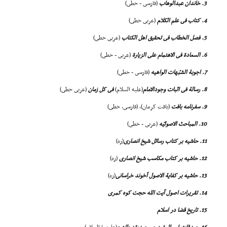
3. خاندان عبدالوهاب
(فارسى - خطى)
4. کتاب فى علم الکلام
(عربى خطى)
5. فصل الخطاب فى تحقیق اهل الکتاب
(عربى خطى)
6. السعادة فى الاهتمام على الزیارة
(عربى - خطى)
7. اجوبة الشبّهات الواهیه
(فارسى - خطى)
8. رسالة فى اثبات وجودالامام
(علیه السلام)
فى کل زمان
(عربى خطى)
9. سفرنامه بافت
(بافت کرمان)، (فارسى، خطى)
10. المباحث الاصولیّه
(عربى - خطى)
11. حاشیه بر کتاب رسائل شیخ انصارى
(ره)
12. حاشیه بر کتاب مکاسب شیخ انصارى
(ره)
13. حاشیه بر کفایة الاصول آخوند خراسانى
(ره)
14. تقریرات اصول آیت الله حجت کوه کمرى
15. تاریخ قضا در اسلام