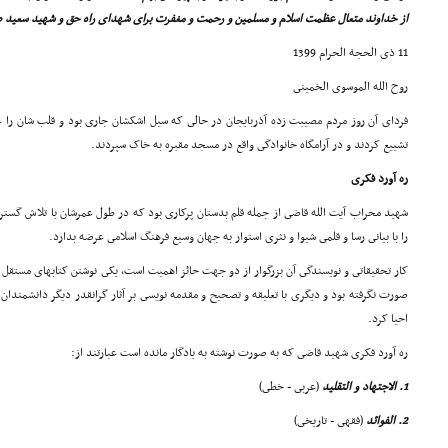
از خداوند متعال عظمت اسلام و مسلمین و رحمت و مغفرت براى شهداى راه حق و شهید سعید طب
11 ذى الحجة الحرام 1399
روح الله الموسوى الخمینى
فرداى آن روز مردم مصیبت زده آذربایجان در حالى که سیل اشکشان جارى بود و قلب شان را غم 
تشییع کردند و در آرامگاه خانوادگى واقع در مسجد مقبره به خاک سپردند.
ره آورد فکرى
شهید محراب آیت الله قاضى از جمله قلم بدستان پرکارى بود که در طول عمرشان با تلاش گسترد
را با بیانى رسا و قلمى شیوا و نثرى استوار به جهان وسیع فرهنگ اسلامى عرضه بدارد.
کار تحقیقاتى و نویسندگى آن بزرگوار از دو جهت حائز اهمیت است، یکى نوشتن کتابهاى مستقل د
صورت نگرفته بود و دیگرى با تعلیقه و تصحیح و مقدمه نویسى بر آثار گرانقدر دیگر دانشمندان و 
احیا کرد.
ره آورد فکرى شهید قاضى که به صورت نوشته به یادگار مانده است عبارتند از:
1. الاجتهاد و التقلید
(عربى - خطى)
2. الفوائد
(فقهى - تاریخى)