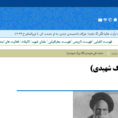
ِما فَکُن لَهُ خادِما ؛ هرگاه دانشمندى ديدى، به او خدمت کن. ( غررالحکم ح ۴۰۴۴ )
حدیث
فهرست الفبایی
فهرست تاریخی
فهرست جغرافیایی
علمای شهید
تالیفات
فعالیت های اجت
 رضوی
محمد تقی شهیدی (آقا بزرگ شهیدی)
گ شهیدی)