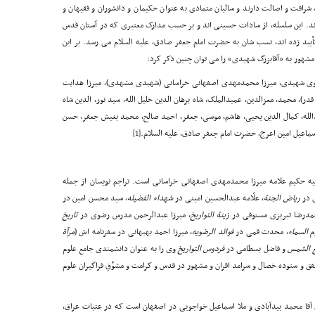
رافت و اصالت دارند و سالیان متمادی به عنوان حکیمان و دانشوران و فقیهان و
اند. این سلسله، از سادات حسینی اند و بر حسب مدارک معتبری که در آستان قدس
د زده اند، نسب شان به حضرت امام جعفر صادق، علیه السلام می رسد. بر این
هور به «آقابزرگ شهیدی» را می توان چنین ذکر کرد:
رضوی شهیدی، میرزا محمدمهدی اصفهانی خراسانی (شهیدی مشهدی)، میرزا هدایت
در)، محمد، معزالدین، عمیدالملک، شاه برهان الدین خلیل الله، سید نور، الدین شاه
عبدالله، کمال الدین یحیی، هاشم، موسی، جعفر، احمد صالح، محمد بغیش جعفر، حسن
اعیل امین اعرج، حضرت امام جعفر صادق، علیه السلام.
[1]
ه حکیم علامه میرزا محمدمهدی اصفهانی خراسانی است. تراجم نویسان از جمله
ی در
ریاض الجنة
، علّامه عبدالحسین امینی در
شهداء الفضیله
، سید محسن امین در
درضا تبریزی مستوفی در
زینة
التواریخ
، میرزا عبدالرحمن مدرس رضوی در
تاریخ
 السماء
، محدث قمی در
فوائد الرضویه
، میرزا احمد بهبهانی در سفرنامه اش (
مرآة
 الشمس
و فاضل بسطامی در
فردوس التواریخ
وی را به عنوان دانشمندی جامع علوم
حقق و ستوده خصال و سرامد اقران و مشهور در قدس و کرامت و مشوِّقِ فراگیران علوم
آقا محمد بیدآبادی و ملا اسماعیل خواجویی در اصفهان است که در عتبات عراق،