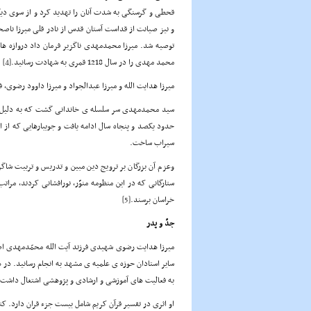
قحطی و گرسنگی به شدت آنان را تهدید کرد و از سوی دیگر
و نیز صیانت از قداست آستان قدس از نادر قلی میرزا ناص
توصیه شد. میرزا محمدمهدی ناگزیر فرمان داد دروازه ها
محمد مهدی را در سال 1218 قمری به شهادت رسانید.
[4]
میرزا هدایت الله و میرزا عبدالجواد و میرزا داوود رضوی، 
سید محمدمهدی سر سلسله ی خاندانی گشت که به دلیل شها
حدود یکصد و پنجاه سال ادامه یافت و جویبارهایی که از ای
سیراب ساخت.
وعزم آن بزرگان بر ترویج دین مبین و تدریس و تربیت شاگ
ستارگانی که در این منظومه منوَّر، نورافشانی کردند، م
خراسان برسند.
[5]
جدّ و پدر
به فعالیت های آموزشی و ارشادی و پژوهشی اشتغال داشت.
او اثری در تفسیر قرآن کریم شامل بیست جزء قران دارد. کتا