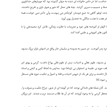
ی نداشت، اما در دامن خانواده ای دیده به جهان گشوده بود که جویبارهای خداباوری
صفا و صمیمیت سپری گردید. بچه های محل که شور و شوق بازی و تفریح داشتند،
اندند، اوهم گاهی به جمع دوستان کوچکش می پیوست، ولی دلش نمی خواست همه
 و در هفت یا هشت سالگی به تحصیل روی آورد.
الهام از آموخته های خود و تجربیات با حلاوت زندگی، تلاش کرد محمدتقی را با
انون های آموزشی و علمی آشنا کند.
زد پدر آموخت. در ضمن به مدرسه ی سلیمان خان واقع در انتهای بازار بزرگ مشهد
ی مشهد، علوم عقلی و ادبیات، بیش از علوم نقلی رواج داشت، گرمی و رونق این
وقف حوزه ی علمیه ی اصفهان بی ارتباط نبود. مدارس به لحاظ کمی و کیفی و استاد
تغال داشتند و برای هر یک از دروس ادبیات و فقه و اصول و حکمت حوزه های مستقل
 نمود.
[9]
 آنان شعله های تابناکی بودند که در گوشه ای از شهر، چراغ حکمت و معرفت را ـ
حفل گرمی را به وجود آوردند که در آن ها طلاب مستعد تربیت شدند. این بزرگان