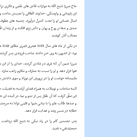
حاج میرزا ذبیح الله به موازات تلاش های علمی و فکری برا
این پارسایی و وارستگی، خداوند الطافی را نصیبش ساخت و ا
امیال نفسانی او را تحت کنترل درآورد، چشمه های عطوف
صدق و صفا بر روح و روان و دلش پرتو افکند و از زندان نَ
مصائب آنان کوشید.
در 
بود، از اندرون به وی خبر دادند صاحب فرزندی پسر گردید
میرزا ضمن آن که غرق در شادی گردید، خدای را از این 
تقوا قرار دهد و او را نسبت به معارف و مکارم راغب سازد. 
ملتمسانه خواست او را در پرورش این نوزاد و سوق دادنش 
البته مناجات و توسلات به همراه فضای آراسته به فضیلت 
این تعلّق گرفت که آن طفل پس از نشو و نما، در آینده ای ن
و صدها طالب علم را با بیانی شیوا و قلمی توانا به سرچش
خطابه در مسیر رشد و هدایت قرار دهد.
پدر، نخستین گام را در راه نیکی به ذبیح الله برداشت
«محمّدتقی» نامید.