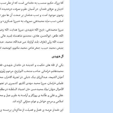
آقا بزرگ حکیم، منتسب به خاندانی است که از نظر نسب، ش
ادیبان و عرفای نامدار، در آسمان علم و معرفت درخشیده 
رضوی موجود است و نسب شناسان بر صحت آن ها مهر تأیی
اساس، نسب سیّد محمدتقی، معروف به «میرزا عسکری» و مش
میرزا محمدتقی، ذبیح الله شهیدی، میرزا هدایت الله 
الله، طاهر، ابوالحسن، هادی، محتشم، شاهنشاه (سید عالی ق
نعمت الله ولی (عارف بلند آوازه)، میر عبدالله، محمد، 
بغیض، محمد حبیب، جعفر شاعر، محمد مکتوم، ابومحمد اسم
آل شهیدی
یکی از قله های حکمت و اندیشه در خاندان شهیدی، فقی
محمدهاشم خراسانی صاحب منتخب التواریخ، مرحوم زنّوز
أعیان الشیعه
، عبدالرزاق بیک دنبلی در
تجربة
الاحرار
،
محم
علمای خراسان
، میرزا محمد مهدی لکنهو کشمیری در
نجوم
الأحوال جهان نما
)، محمدحسن خان اعتماد السلطنه در
مطلع
عقلی و نقلی و علّامه ی روزگار و آراسته به علم و عمل و م
اسلامی و مرجع خواصّ و عوام، معرّفی کرده اند.
این نامدار عرصه ی فضل و فضیلت از شاگردان برجسته ی 