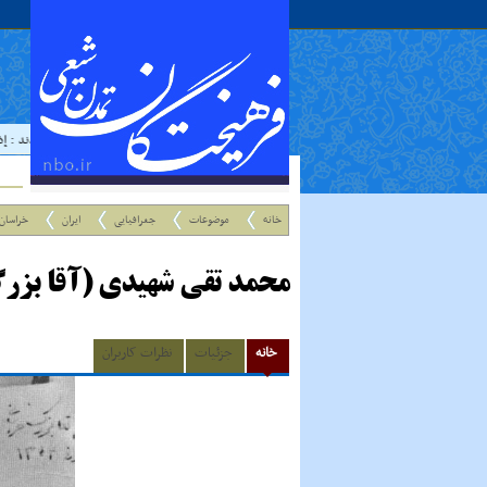
حدیث:
امام علي عليه السلام فرمودند : إذا رَأيتَ عال
خانه
موضوعات
جغرافیایی
ایران
خراسان
محمد تقی شهیدی (آقا بزر
خانه
جزئیات
نظرات کاربران