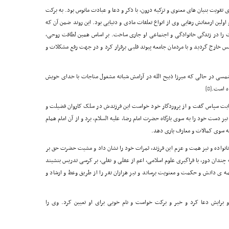
ی تقویت بنیان های معنوی و تزکیه درون، با ذکر و دعا و عبادت مانوس بود. به برکت
ولین ارمغانش رهایی وی از انواع تعلقات مادی و دنیایی بود. این روند ضمن آن که
ت را در زندگی خانوادگی و اجتماعی او جاری ساخت. بر اساس همین لطافت روحی،
فْس خارج گردید و با مردمان جامعه پیوند قلبی برقرار کرد و در جهت رفع مشکلات و
یکی از ماه های سال 1285 هجری قمری مطابق 1245 شمسی در حالی که میرزا ذبیح الله در آرامش شبانه مشغول مناجات با خدای خویش
ه است.
[8]
بابت سپاس گفت و از پروردگار خود خواست این فرزندش در سلک کاروان فضیلت و
نیز دست خود را به سوی بارگاه حضرت امام رضا، علیه السلام، برد و از آن امام همام
به سوی کمالات و معارف یاری دهد.
خانواده و نیز همت و عزم این فرزند، ثمرات خود را نشان داد و مشیت حضرت حق بر
ه چندان دور، با فراگیری علوم اسلامی، اعم از عقلی و نقلی، بر کرسی تدریس بنشیند
مه ی دانش و حکمت و معنویت برساند و نیز هزاران نفر را از طریق وعظ و ارشاد و
 و برایش دعا کرد و خیر و برکت خواست و نام خوبی برای او تعیین کرد. وی را