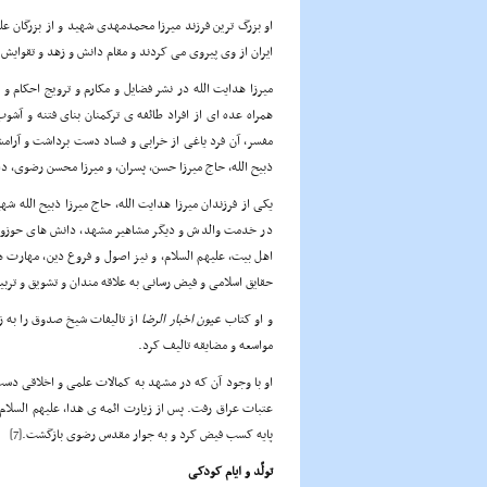
او بزرگ ترین فرزند میرزا محمدمهدی شهید و از بزرگان علم
ایران از وی پیروی می کردند و مقام دانش و زهد و تقوایش 
میرزا هدایت الله در نشر فضایل و مکارم و ترویج احکام 
همراه عده ای از افراد طائفه ی ترکمنان بنای فتنه و آشو
مفسر، آن فرد یاغی از خرابی و فساد دست برداشت و آرامش
ذبیح الله، حاج میرزا حسن، پسران، و میرزا محسن رضوی، دا
در خدمت والدش و دیگر مشاهیر مشهد، دانش های حوزوی 
اهل بیت، علیهم السلام، و نیز اصول و فروع دین، مهارت ه
حقایق اسلامی و فیض رسانی به علاقه مندان و تشویق و ترب
و او کتاب
عیون اخبار الرضا
از تالیفات شیخ صدوق را به 
مواسعه و مضایقه تالیف کرد.
عتبات عراق رفت. پس از زیارت ائمه ی هدا، علیهم السلام،
پایه کسب فیض کرد و به جوار مقدس رضوی بازگشت.
[7]
تولّد و ایام کودکی