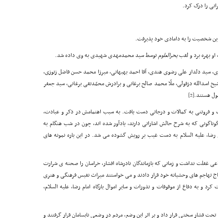
نی را درک کرد.
ین شخصیت را به دامادی خود پذیرفت.
او بهره برد و لقب
بحرالعلوم
توسط سید محمدمهدی شهیدی به وی داده شد.
ری، سید دلدار علی رضوی هندی، آقا احمد بهبهانی، میرزا محمد حسن فاضل زنوزی،
خ اسدالله دزفولی، ملّا محمد صالح برغانی و برادرش محمّدتقی برغانی، سید جعفر
ول هستند.
[2]
اعت و فروتنی به کمالات و درجاتی دست یافت. به سبب اهتمامش در ذکر و عبادت،
ناگونی که به شرح حالش اشاراتی دارند، یادآور شده اند، چون در شب هنگام به
 رضا، علیه السلام به دست غیب بر رویش گشوده می شد. در این باره نمونه های
ی غفلت نداشت و زمانی که بازماندگان نادرشاه افشار، خراسان را صحنه ی شرارت
ج تهاجم های وحشیانه خود قرار دادند و می خواستند میراث نفیس فرهنگی و هنری
کرد و به دفاع از موقوفات و نذورات و سایر اموال بارگاه امام رضا، علیه السلام،
ا تحت فشار سختی قرار داد و بر اثر این وضع، مردم در وضعی نابسامان قرار گرفتند و