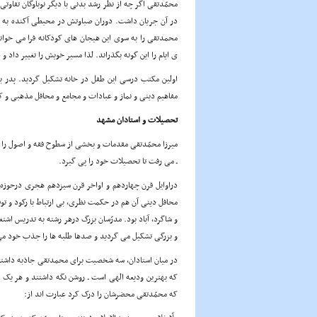
محمّدتقی اگر چه از نظر رشد بدنی با دیگر نوباوگان تفاوت
در آن جریان داشت. دوران صباوتش در محیطی آکنده به 
محمدتقی را به سوی این هیجان های کودکانه فرا می خو
ی ایام را این گونه بگذراند. لذا مسیر خویش را تغییر داد
اولین مکتب درسی این طفل در خانه تشکیل گردید. پدر با 
مفاهیم دینی و نماز و عبادات و مجامع و محافل مذهبی و ک
تحصیلات و استادان مشهد
میرزا محمّدتقی مقدمات و بخشی از سطوح فقه و اصول را ن
ـ می رفت تا تحصیلات خود را پی گیرد.
دراوایل قرن چهاردهم و اواخر قرن سیزدهم هجری درحوزه 
محافل دینی آن هم در حکمت نظری، بی ارتباط با رکود و ت
و شاگرد، آباد بود. مدرّسان بزرگ درهر رشته به تدریس اش
و بزرگی تشکیل می گردید و صدها طلبه ها را جذب خود می
در میان استادان، سه شخصیت برای محمدتقی جاذبه داشتند.
که بهترین ودیعه الهی است ـ روشن نگه داشتند و هر یک م
که محمّدتقی محضرشان را درک کرد عبارت اند از: