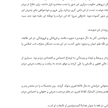
 نیروهای حکومت مرکزی این شهر را تحت محاصره قرار دادند، برای دفاع از مردم
حانه خواست دست از این یاغی گری بردارد، ولی غرور و خودخواهی مانع پذیرش این
ی شهر گشوده شود. نادرقلی میرزا که این حرکت را توطئه ای علیه خود دید، سید
فرزندان این شهیدند.
دتش، آنان به «آل شهیدی» شهرت یافتند و فرزانگی و فروزندگی در این طایفه،
ن قلّه علم، ایمان و مبارزه جاری گشت، در این مدت، تشنگان معارف ناب اسلامی را
ردان و وعظ و ارشاد و رسیدگی به اوضاع اجتماعی و اقتصادی مردم بود. بسیاری از
راتب عالی فقهی و فلسفی را طی کردند و موفق شدند به ریاست و زعامت شرعی مردم
میرزا هدایت رضوی شهیدی فرزند آیت الله محمّدمهدی اصفهانی خراسانی به سال 1178 قمری متولد گردید. وی تحصیلات را در محضر پدر و
سایر استادان حوزه ی علمیه ی مشهد به انجام رسانید. در هفتم رمضان المبارک 1248 قمری در مقام مرجعیت شرعی و حقوقی و اجتماعی مردم
بی در فقه با عنوان
هدا
یۀ
المسترشدین
از تالیفات او است.