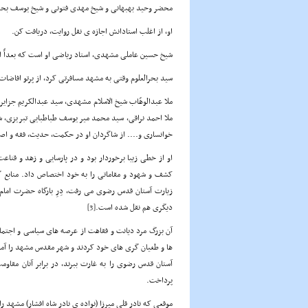
محضر وحید بهبهانی و شیخ مهدی فتونی و شیخ یوسف بحرا
او، از اغلب استادانش اجازه ی نقل روایت، دریافت کن.
شیخ حسین عاملی مشهدی، استاد ریاضی او است که بعداً ا
سید بحرالعلوم وقتی به مشهد مسافرتی کرد، از پرتو افاضات 
ملا عبدالوهّاب شیخ الاسلام مشهدی، سید عبدالکریم جزای
ملا احمد نراقی، سید محمد میر یوسف طباطبایی تبریزی، شی
خوانساری و.... از شاگردان او در حکمت، حدیث، فقه و اص
او از خطی زیبا برخوردار بود و در پارسایی و زهد و قن
کشف و شهود و مقاماتی را به خود اختصاص داد. منابع گو
زیارت آستان قدس رضوی می رفت، دِرِ بارگاه حضرت امام
دیگری هم نقل شده است.
[3]
آن بزرگ مرد دیانت و فقاهت از عرصه های سیاسی و اجتماع
ها و طغیان گری های خود کردند و شهر مقدس مشهد را آما
آستان قدس رضوی را به غارت ببرند، در برابر آنان مقاومت 
پرداخت.
موقعی که نادر قلی میرزا (نواده ی نادر شاه افشار) مشهد ر