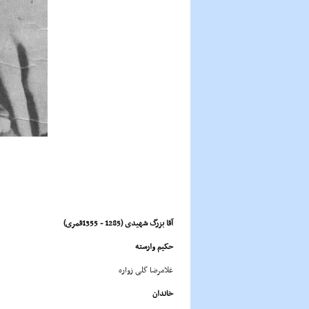
آقا بزرگ شهیدی
(
1285 - 1355قمری)
حکیم وارسته
غلامرضا گلی زواره
خاندان