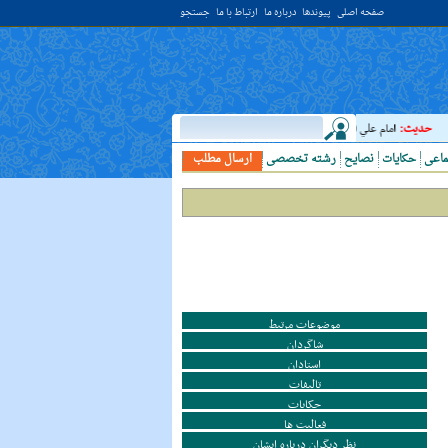
صفحه اصلی
پیوندها
درباره ما
ارتباط با ما
جستجو
:
امام علي (عليه السلام) فرمودند: النَّظرُ إلي العَالِم أحبُّ إلَي الله مِن اعتکافِ سَنَهٍ فِي الب
ماعی
حکایات
نصایح
رشته تخصصی
ارسال مطلب
موضوعات مرتبط
شاگردان
استادان
تالیفات
حکایات
فعالیت ها
نظر دیگران درباره ایشان