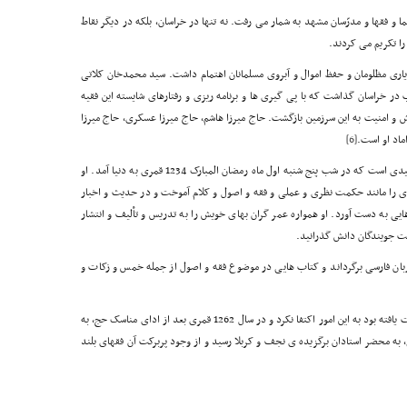
ا و فقها و مدرّسان مشهد به شمار می رفت. نه تنها در خراسان، بلکه در دیگر نقاط
را تکریم می کردند.
و یاری مظلومان و حفظ اموال و آبروی مسلمانان اهتمام داشت. سید محمدخان کلاتی
ب در خراسان گذاشت که با پی گیری ها و برنامه ریزی و رفتارهای شایسته این فقیه
 و امنیت به این سرزمین بازگشت. حاج میرزا هاشم، حاج میرزا عسکری، حاج میرزا
ماد او است.
[6]
یکی از فرزندان میرزا هدایت الله، حاج میرزا ذبیح الله شهیدی است که در شب پنج شنبه اول ماه رمضان المبارک 1234 قمری به دنیا آمد. او
را مانند حکمت نظری و عملی و فقه و اصول و کلام آموخت و در حدیث و اخبار
ایی به دست آورد. او همواره عمر گران بهای خویش را به تدریس و تألیف و انتشار
یت جویندگان دانش گذرانید.
زبان فارسی برگرداند و کتاب هایی در موضوع فقه و اصول از جمله خمس و زکات و
او با وجود آن که در مشهد به کمالات علمی و اخلاقی دست یافته بود به این امور اکتفا نکرد و در سال 1262 قمری بعد از ادای مناسک حج، به
 به محضر استادان برگزیده ی نجف و کربلا رسید و از وجود پربرکت آن فقهای بلند