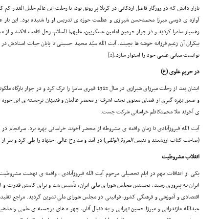
بازار دانش که در روزگار فاضل اردکانی در کربلا پر رونق بود، با رحلت این عالم جلیل القدر کم
آوازه ی درسی میرزا محمدحسن شیرازی و عظمت حوزه ی تدریس او را شنیده بود. این بار ع
رهسپار سامرا گردید و در جوار حرمین امامین عسکریین، علیهما السلام، رحل اقامت افکند و از م
توانست مبانی علمی خود را استوار سازد.
[2]
در حریم علوی (ع)
ایشان بعد از رحلت میرزای شیرازی در سال 1312 قمری سامرا را ترک کرد 
و ضمن بهره گیری از فضای معنوی نجف اشرف از محضر عالمان و فقیهان برجسته ی این حوزه ی 
ی آخوند ملا محمدکاظم خراسانی شرکت جست.
آیت الله فیروزآبادی تا زمان واقعه ی مشروطه از محضر آخوند خراسانی بهره برد. سرانجام د
(صاحب کتاب ارزشمند و نفیس
العرو
ة
الوثقی
) در آمد و مدارج عالی اجتهاد را طی کرد و نیز از
انقلاب مشروطیت
ایران به پیروزی رسید. نخستین مجلس شورای ملی ایران، تأسیس شد و برای کاستن قدرت و ا
اقتصادی و آموزشی و فرهنگی کشور، قوانینی در مجلس شورای ملی تدوین گردید. مراجع تقلید 
عبدالله مازندرانی و میرزا حسین تهرانی و به دنبال آنان، چهر ه های برجسته ی علمی و مذه