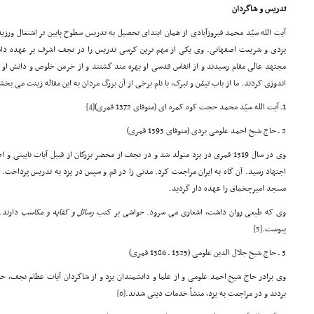
تدریس و شاگردان
آیت الله سیّد محمد فیروزآبادی از همان ابتدای تحصیل به تدریس سطوح پایین تر اشتغال ورزی
یزدی و شریعت اصفهانی. وی یکی از مهم ترین کرسی تدریس را در نجف اشرف بر عهده داشت 
مجتهد عالی مقام رسیدند و از انفاس قدسی او بهره مند گشتند و از خرمن خلوص و دانش او خ
اندوزی کردند. ما از باب تیمّن و تبرک، با نام برخی از آن بزرگ مردان به این مقاله زینت می بخش
1ـ آیت الله سیّد محمد حجت کوه کمره ای (متوفای 1372 قمری)
[4]
2 ـ حاج شیخ احمد علومی یزدی (متوفای 1393 قمری)
وی در سال 1319 قمری در یزد متولد شد و در نجف از محضر بزرگان از قبیل آیات نایینی
اجتهاد رسید. آن گاه به ایران مراجعت کرد. مدتی را در قم و سپس در یزد به تدریس پرداخت
مسجد امیرچخماق را عهده دار گردید.
وی که طبعی روان داشت، اشعاری می سرود. حواشی بر کتب
رسائل
و کفایه
و مکاسب
پیوست.
[5]
3 ـ حاج شیخ جلال الدین علومی (1325 ـ 1386 قمری)
وی برادر حاج شیخ احمد علومی و از علما و دانشمندان یزد و از شاگردان آیات عظام نجف، خ
بردند و در مراجعت به یزد، منشأ خدمات دینی شدند.
[6]