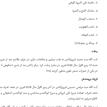
3 ـ حاشیة
علی العروة
الوثقی
4 ـ مناسک الحج و العمرة
5 ـ منتخب الوسایل
6 ـ کتاب
الطهارت
7 ـ کتاب
الصلا
ة
8 ـ رساله ی عملیه
[35]
رحلت
آیت الله سید محمد فیروزآبادی به علت بیماری و معالجات مکرر در عراق، بالاخره بعد از ع
شنبه 27 ربیع الاول سال 1345 قمری در سامرا رحلت کرد. پیکر پاکش بعد از تشیع 
در یکی از حجرات صحن علوی مدفون گردید.
[36]
فرزند برومندش
آیت الله سید مرتضی حسینی فیروزآبادی در آخر 
نجف اشرف، همانند میرزا علی ایروانی و میرزا ابوالحسن مشکینی و سید ابوالحسن اصفهانی
کاظم شیرازی به اتمام رسانید.
نیز مراحل عالی عرفانی و اخلاقی و مقامات معنوی را از محاضر آیات بزرگوار سید علی آقای قاض