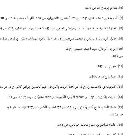
[6]
. مفاخر یزد، ج 2، ص 492.
[7]
. گنجینه ی دانشمندان، ج 2، ص 75. آئینه ی دانشوران، ص 207. آثار الحجة، جلد 2، ص 38.
[8]
. الاجازة الکبیرة، سید شهاب الدین مرعشی نجفی، ص 43، گنجینه ی دانشمندان، ج 2، ص 369.
[9]
. اختران فروزان ری و تهران، محمد شریف رازی، ص 177، دایرة المعارف تشیّع، ج 1، ص 117؛ ستارگان حرم، ج 9، ص 49.
[10]
. تراجم الرجال، سید احمد حسینی، ج 1،
ص 105.
[11]
. همان، ص 143.
[12]
. همان، ج 2، ص 396.
[13]
. گنجینه ی دانشمندان، ج 4، ص 525؛ تربت پاکان قم، عبدالحسین جواهر کلام، ج 2، ص 1251.
[14]
. .تربت پاکان قم، ج2، ص 1262؛ الاجازة الکبیرة، ص 127؛ ستارگان حرم، ج 20، ص 11.
[15]
. نقباء البشر، شیخ آقا بزرگ تهرانی، ج1، ص 52؛ الاجازه الکبیر، ص 127؛ تربت پاکان قم،
ص 1263.
[16]
. علماء معاصرین، شیخ محمد خیابانی، ص 253.