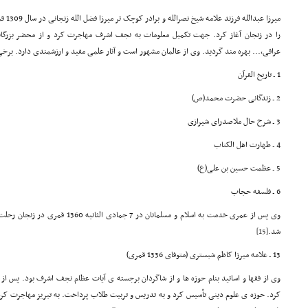
میرزا 
را در زنجان آغاز کرد. جهت تکمیل معلومات به نجف اشرف مهاجرت کرد و از محضر بزرگانی 
عراقی،... بهره مند گردید. وی از عالمان مشهور است و آثار علمی مفید و ارزشمندی دارد. برخی
1 ـ تاریخ القرآن
2 ـ زندگانی حضرت محمد(ص)
3 ـ شرح حال ملاصدرای شیرازی
4 ـ طهارت اهل الکتاب
5 ـ عظمت حسین بن علی(ع)
6 ـ فلسفه حجاب
وی پس از عمری خدمت به اسلام و مسلمانان د
شد.
[15]
13 ـ علامه میرزا کاظم شبستری (متوفای 1336 قمری)
وی از فقها و اساتید بنام حوزه ها و از شاگردان برجسته ی آیات عظام نجف اشرف بود. پس از 
کرد. حوزه ی علوم دینی تأسیس کرد و به تدریس و تربیت طلاب پرداخت. به تبریز مهاجرت کرد