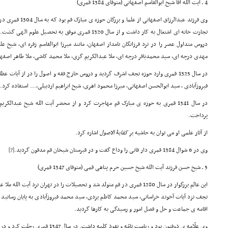
4 ـ آیت الله آقا شیخ ابوالقاسم اصفهانی (متوفای 1384 قمری)
وی فرزند عبدالرزاق اصف
تجارت خانه ای اشتغال به کار داشت و از سال 1320 قمری موفق
دروس متداول عصر را در نزد فرزانگان نامدار اصفهان، مانند میرزا ابوالقاسم زفره ای، شیخ
مهدی درچه ای، سید محمدباقر درچه ای، ملا عبدالکریم گزی، ملا محمد کاشی، ملا طاهر اصفها
در سال 1325 قمری وارد حوزه نجف اشرف گردید و دروس خارج فقه و اصول را در از آیات
فیروزآبادی ، سید ابوالحسن اصفهانی، میرزا محمود اهری، شیخ ابراهیم اردبیلی،... استفاده کرد.
در سال 1341 قمری به حوزه ی مبارک قم مهاجرت کرد و از محضر آیت الله شیخ عبدالک
پرداخت.
از آثار علمی او می توان به حاشیه بر
کفا
یۀ
الاصول
اشاره کرد.
وی در 6 شوال 1384 قمری دار فانی را وداع گفت و در قبرستان شیخان قم مدفون گردید.
[7]
5 ـ شیخ حسن فرزند آیت الله شیخ حسین حرم پناهی قمی (متوفای 1347 قمری)
این عالم بزرگوار در سال 1280 قمری در قم متولد شد و تحصیلات را در تهران نزد آیت
نجف نزد آیات آخوند خراسانی، سید محمد کاظم یزدی، سید محمد فیروزآبادی به پایان رسانید
اقامه ی جماعت و حل و فصل امور و رسیدگی به کارها گردید.
وی علّامه ی ذوفنون بود و ریاست تامّه و نفوذ کلمه داشت. در سال 1347 قمری رحلت کرد و در سرزمین قم به خاک رفت.