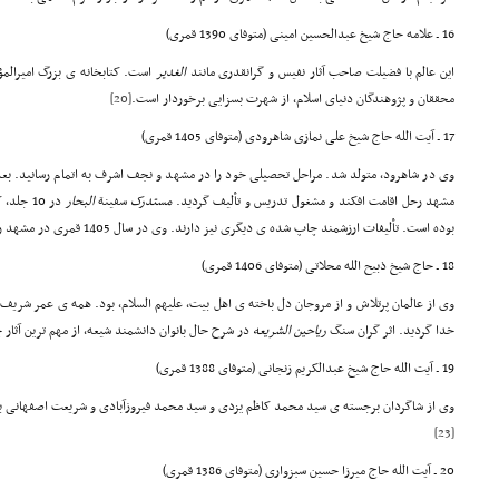
16 ـ علامه حاج شیخ عبدالحسین امینی (متوفای 1390 قمری)
این عالم با فضیلت صاحب آثار نفیس و گرانقدری مانند
الغدیر
است. کتابخانه ی بزرگ امیرالمؤ
محققان و پژوهندگان دنیای اسلام، از شهرت بسزایی برخوردار است.
[20]
17 ـ آیت الله حاج شیخ علی نمازی شاهرودی (متوفای 1405 قمری)
وی در شاهرود، متولد شد. مراحل تحصیلی خود را در مشهد و نجف اشرف به اتمام رسانید. بعد 
مشهد رحل اقامت افکند و مشغول تدریس و تألیف گردید.
مستدرک
سفینة
البحار
بوده است. تألیفات ارزشمند چاپ شده ی دیگری نیز دارند. وی در سال 1405 قمری در مشهد رحلت کرد و در حریم رضوی به خاک رفت.
18 ـ حاج شیخ ذبیح الله محلاتی (متوفای 1406 قمری)
وی از عالمان پرتلاش و از مروجان دل باخته ی اهل بیت، علیهم السلام، بود. همه ی عمر شریف
خدا گردید. اثر گران سنگ
ریاحین الشریعه
در شرح حال بانوان دانشمند شیعه، از مهم ترین آثا
19 ـ آیت الله حاج شیخ عبدالکریم زنجانی (متوفای 1388 قمری)
وی از شاگردان برجسته ی سید محمد کاظم یزدی و سید محمد فیروزآبادی و شریعت اصفهانی بود
[23]
20 ـ آیت الله حاج میرزا حسین سبزواری (متوفای 1386 قمری)