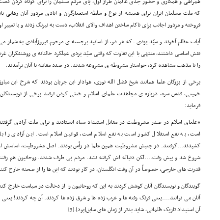
همراهی و همکاری و حضور جدی عالمان طراز اول، پای مردم مسلمان را برای کوتاه کردن دست 
که ملت مسلمان ایران برای همیشه از یوغ و سلطه استعمارگران و ایادی مزدور آنان رهایی یاب
فروخته و مزدور اجانب برای ناکام ساختن اهداف والای انقلاب، دست به نیرنگ زدند و با تغییر اوض
آیات عظام آخوند و سیّد یزدی ـ که هر دو، از اساتید برجسته ی مرحوم فیروزآبادی به شمار م
نقش اساسی داشتند، منتهی با این تفاوت که وقتی سیّد یزدی عملکرد خائنانه ی روشنفکران غر
را با مذهب مشاهده کرد، خواستار مشروطه ی مشروعه شدند. در صدد مقابله با آنان برآمدند.
برخی از بزرگان علما همانند شیخ فضل الله نوری، هوادار این جریان بودند که شرح این م
خمینی، قدس سره، درباره ی مجاهدت علمای اسلام و خنثی کردن ترفند برخی از نویسندگان ن
فرماید:
«علمای اسلام در صدر مشروطیت در مقابل استبداد سیاه ایستادند و برای ملت آزادی گرفتند.
است، به نفع استقلال کشور است به نفع اسلام است، قوانین اسلام است. این آزادی را ب
کشیدند...گرفتند. در جنبش مشروطیت همین علما در رأس بودند. اصل مشروطیت، اساسش از 
شروع شد و پیش رفت....لکن دنباله اش گرفته نشد. مردم بی طرف شدند. روحانیون هم رفت
قدرت های خارجی، خصوصاً در آن وقت انگلستان، در کار بودند که این ها را از صحنه خارج کنند یا
گویندگان و نویسندگان آنان کوشش کردند به این که روحانیون را از دخالت در سیاست خارج کنن
آنان می توانند....یعنی فرنگ رفته ها و غرب زده ها و شرق زده ها کردند. آن چه کردند! یعنی 
آن استبداد تاریک ظلمانی، شاید بدتر از زمان های سابق[بود].
[3]