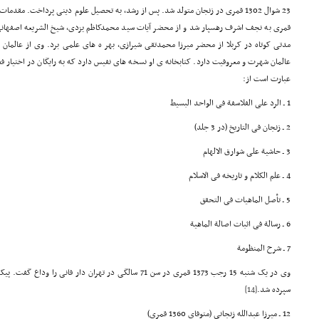
قمری به نجف اشرف رهسپار شد و از محضر آیات سید محمدکاظم یزدی، شیخ الشریعه اصفهانی،
مدتی کوتاه در کربلا از محضر میرزا محمدتقی شیرازی، بهر ه های علمی برد. وی از عالمان 
عالمان شهرت و معروفیت دارد. کتابخانه ی او نسخه های نفیس دارد که به رایگان در اختیار فض
عبارت است از:
1 ـ الرد علی الفلاسفة فی الواحد البسیط
2 ـ زنجان فی التاریخ (در 3 جلد)
3 ـ حاشیة علی شوارق الالهام
4 ـ علم الکلام و تاریخه فی الاسلام
5 ـ تأصل الماهیات فی التحقق
6 ـ رسالة فی اثبات اصالة الماهیة
7 ـ شرح المنظومة
وی در یک شنبه 15 رجب 1373 قمری در سن 71 سالگی در تهران دار ف
سپرده شد.
[14]
12 ـ میرزا عبدالله زنجانی (متوفای 1360 قمری)