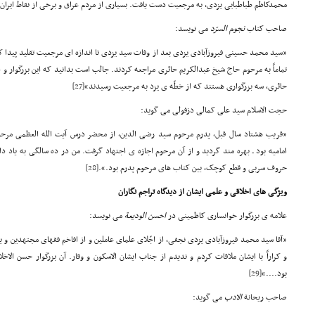
محمدکاظم طباطبایی یزدی، به مرجعیت دست یافت. بسیاری از مردم عراق و برخی از نقاط ایران ب
صاحب کتاب
نجوم السرّد
می نویسد:
«سید محمد حسینی فیروزآبادی یزدی بعد از وفات سید یزدی تا اندازه ای مرجعیت تقلید پیدا کر
تماماً به مرحوم حاج شیخ عبدالکریم حائری مراجعه کردند. جالب است بدانید که این بزرگوار 
حائری، سه بزرگواری هستند که از خطّه ی یزد به مرجعیت رسیدند»
[27]
حجت الاسلام سید علی کمالی دزفولی می گوید:
«قریب هشتاد سال قبل، پدرم مرحوم سید رضی الدین، از محضر درس آیت الله العظمی مرحوم
امامیه بود ـ بهره مند گردید و از آن مرحوم اجازه ی اجتهاد گرفت. من در ده سالگی به یاد دا
حروف سربی و قطع کوچک، بین کتاب های مرحوم پدرم بود.».
[28]
ویژگی های اخلاقی و علمی ایشان از دیدگاه تراجم نگاران
علامه ی بزرگوار خوانساری کاظمینی در
احسن الود
یعة
می نویسد:
«آقا سید محمد فیروزآبادی یزدی نجفی، از اجّلای علمای عاملین و از افاخم فقهای مجتهدین و 
و کراراً با ایشان ملاقات کردم و ندیدم از جناب ایشان الاسکون و وقار. آن بزرگوار حسن الاخل
بود....»
[29]
صاحب ریحانة
الادب
می گوید: