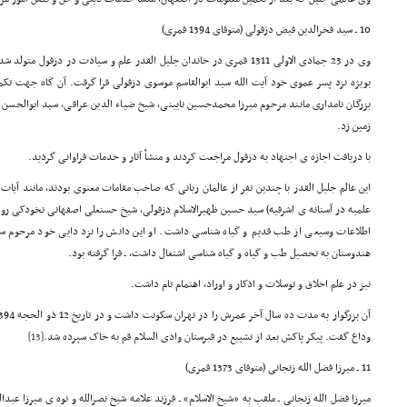
10 ـ سید فخرالدین فیض دزفولی (متوفای 1394 قمری)
وی در 23 جمادی الاولی 1311 قمری در خاندان جلیل القدر علم و سیادت در دزفول
بویژه نزد پسر عموی خود آیت الله سید ابوالقاسم موسوی دزفولی فرا گرفت. آن گاه جهت تک
بزرگان نامداری مانند مرحوم میرزا محمدحسین نایینی، شیخ ضیاء الدین عراقی، سید ابوالحسن 
زمین زد.
با دریافت اجازه ی اجتهاد به دزفول مراجعت کردند و منشأ آثار و خدمات فراوانی گردید.
این عالم جلیل القدر با چندین نفر از عالمان ربانی که صاحب مقامات معنوی بودند، مانند آ
علمیه در آستانه ی اشرفیه) سید حسین ظهیرالاسلام دزفولی، شیخ حسنعلی اصفهانی نخودکی روا
اطلاعات وسیعی از طب قدیم و گیاه شناسی داشت. او این دانش را نزد دایی خود مرحوم سی
هندوستان به تحصیل طب و گیاه و گیاه شناسی اشتغال داشت، ـ فرا گرفته بود.
نیز در علم اخلاق و توسلات و اذکار و اوراد، اهتمام تام داشت.
وداع گفت. پیکر پاکش بعد از تشییع در قبرستان وادی السلام قم به خاک سپرده شد.
[13]
11 ـ میرزا فضل الله زنجانی (متوفای 1373 قمری)
میرزا فضل الله زنجانی ـ ملقب به «شیخ الاسلام» ـ فرزند علامه شیخ نصرالله و نوه ی میرزا عب