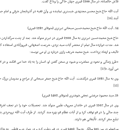
تلاش خالصانه، در سال 1366 قمری جهان خاکی را وداع گفت.
آیت الله حاج شیخ محسن مجتهدی شبستری نماینده ی ولیّ فقیه در آذربایجان شرقی و امام جمعه
آیند.
[16]
14 ـ آیت الله حاج شیخ محمدحسین سبحانی تبریزی (متوفای 1392 قمری)
حاج شیخ محمدحسین تبریزی به سال 1300 قمری در تبریز متولد شد. بع
شد. مدت دوازده سال تمام از محضر آیات سید یزدی، شریعت اصفهانی، فیروزآبادی استفاده کرد.
تالیف و ارشاد پرداخت. شیخ محمد شریف رازی درباره ی او می نویسد:
«طرز زندگی و نحوه ی معاشرت و شیوه ی سخن گفتن او، انسان را به یاد خدا می افکند و در اف
می آورد.»
[17]
وی به سال 1392 قمری درگذشت. آیت الله حاج شیخ جعفر سبحانی از مراجع و مدرسان بزرگ حوزه ی علمیه ی قم، فرزند برومند ایشان است.
[18]
15ـ سید محمود مرعشی نجفی شوشتری (متوفای 1408 قمری)
وی در سال 1307 قمری در خاندان معروف علمی متولد شد. تحصیلات خود را در نجف اش
چند سالی را در قم توقف کرد و از آیات عظام قم بهره مند گردید. از طرف آیت الله بروجردی 
تبلیغ سفر کردند. تألیفاتی هم دارند.
سرانجام در سن 101 سالگی به سال 1408 قمری در قم رحلت کرد و در جوار حرم فاطمی به خاک سپرده شد.