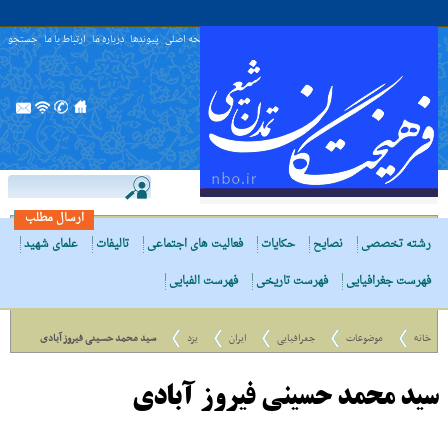
صفحه اصلی
پیوندها
درباره ما
ارتباط با ما
جستجو
ارسال مطلب
رشته تخصصی
نصایح
حکایات
فعالیت های اجتماعی
تالیفات
علمای شهید
فهرست جغرافیایی
فهرست تاریخی
فهرست الفبایی
خانه
موضوعات
جغرافیایی
ایران
یزد
سید محمد حسینی فیروز آبادی
سید محمد حسینی فیروز آبادی