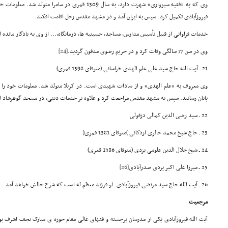
وی که به «فقیه سبزواری» شهرت دارد، به سال 1309 قمری در س
فیروزآبادی تکمیل کرد. سپس به ایران آمد و در مشهد مقدس رحل اقامت افکند.
خدمات فراوانی از قبیل تأسیس مدارس، مساجد، حسینیه ها، درمانگاه،... از وی به یادگار مانده 
وی در سن 77 سالگی وفات کرد و در حریم رضوی مدفون گردید.
[24]
21 ـ آیت الله حاج سید علی علم الهدی خراسانی (متوفای 1398 قمری)
وی معروف به «علم الهدی» و از سادات شهیدی است. در کربلا متولد شد. معلومات خود را
پایان رسانید. سپس به مشهد مقدس مراجعت کرد و علاوه بر خدمات دینی، در مسجد گوهرشاد ا
22 ـ سید رضی الدین کمالی دزفولی
23 ـ حاج شیخ محمد حائری اردکانی )متوفای 1381 قمری(
24 ـ شیخ جلال الدین علومی یزدی (متوفای 1386 قمری)
25 ـ میرزا علی اکبر یزدی صدرآبادی
[26]
26 ـ آیت الله حاج سید مرتضی فیروزآبادی. او فرزند معظم له است که شرح حالش خواهد آمد.
مرجعیت
آیت الله فیروزآبادی یکی از مدرسان برجسته و فقهای عالی مقام حوزه ی مبارک نجف اشرف بود