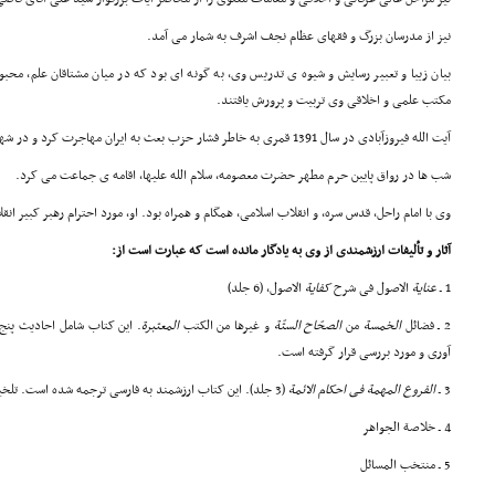
نیز از مدرسان بزرگ و فقهای عظام نجف اشرف به شمار می آمد.
بیان زیبا و تعبیر رسایش و شیوه ی تدریس وی، به گونه ای بود که در میان مشتاقان علم، محب
مکتب علمی و اخلاقی وی تربیت و پرورش یافتند.
آیت الله فیروزآبادی در سال 1391 قمری به خاطر فشار حزب بعث به ایران مهاجرت کرد و در شهر مقدس قم رحل اقامت افکند.
شب ها در رواق پایین حرم مطهر حضرت معصومه، سلام الله علیها، اقامه ی جماعت می کرد.
وی با امام راحل، قدس سره، و انقلاب اسلامی، همگام و همراه بود. او، مورد احترام رهبر کبیر ان
آثار و تألیفات ارزشمندی از وی به یادگار مانده است که عبارت است از:
1 ـ
عنایة
الاصول فی شرح
کفایة
الاصول، (6 جلد)
2
ـ
فضائل
الخمسة
من
الصحّاح الستّة
و غیرها من الکتب
المعتبرة
. این کتاب شامل احادیث پنج
آوری و مورد بررسی قرار گرفته است.
3 ـ
الفروع
المهمة فی احکام الائمة
(3 جلد). این کتاب ارزشمند به فارسی ترجمه شده است. تلخیص فارسی آن هم به چاپ رسیده است.
4 ـ خلاصة الجواهر
5 ـ منتخب المسائل