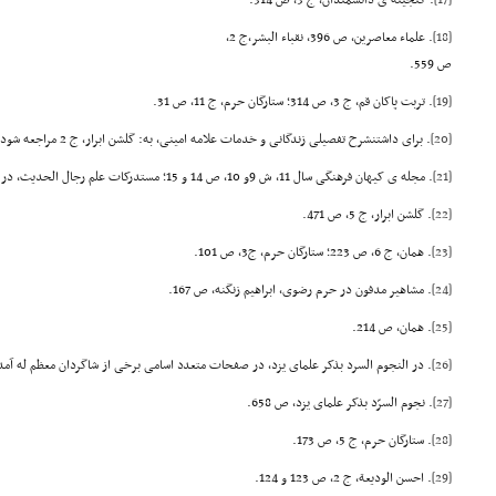
[17]
. گنجینه ی دانشمندان، ج 3، ص 314.
[18]
. علماء معاصرین، ص 396، نقباء البشر،ج 2،
ص 559.
[19]
. تربت پاکان قم، ج 3، ص 314؛ ستارگان حرم، ج 11، ص 31.
[20]
. برای داشتنشرح تفصیلی زندگانی و خدمات علامه امینی، به: گلشن ابرار، ج 2 مراجعه شود.
[21]
. مجله ی کیهان فرهنگی سال 11، ش 9و 10، ص 14 و 15؛ مستدرکات علم رجال الحدیث، در هشت جلد، از آثار آن عالم جلیل القدر استت.
[22]
. گلشن ابرار، ج 5، ص 471.
[23]
. همان، ج 6، ص 223؛ ستارگان حرم، ج3، ص 101.
[24]
. مشاهیر مدفون در حرم رضوی، ابراهیم زنگنه، ص 167.
[25]
. همان، ص 214.
[26]
. در النجوم السرد بذکر علمای یزد، در صفحات متعدد اسامی برخی از شاگردان معظم له آم
[27]
. نجوم السرّد بذکر علمای یزد، ص 658.
[28]
. ستارگان حرم، ج 5، ص 173.
[29]
. احسن الودیعة، ج 2، ص 123 و 124.