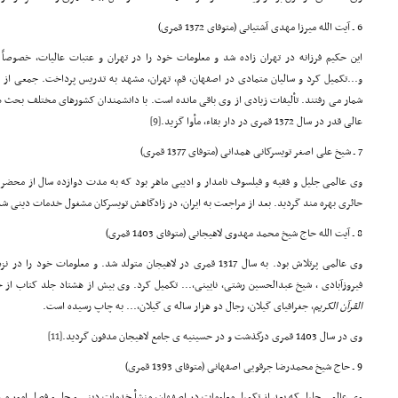
6 ـ آیت الله میرزا مهدی آشتیانی (متوفای 1372 قمری)
این حکیم فرزانه در تهران زاده شد و معلومات خود را در تهران و عتبات عالیات، خصوصاً
و...تکمیل کرد و سالیان متمادی در اصفهان، قم، تهران، مشهد به تدریس پرداخت. جمعی از ن
شمار می رفتند. تألیفات زیادی از وی باقی مانده است. با دانشمندان کشورهای مختلف بحث
عالی قدر در سال 1372 قمری در دار بقاء، مأوا گزید.
[9]
7 ـ شیخ علی اصغر تویسرکانی همدانی (متوفای 1377 قمری)
وی عالمی جلیل و فقیه و فیلسوف نامدار و ادیبی ماهر بود که به مدت دوازده سال از محضر 
حائری بهره مند گردید. بعد از مراجعت به ایران، در زادگاهش تویسرکان مشغول خدمات دینی شد
8 ـ آیت الله حاج شیخ محمد مهدوی لاهیجانی (متوفای 1403 قمری)
وی عالمی پرتلاش بود. به سال 1317 قمری در لاهیجان متولد شد. و معلوم
فیروزآبادی ، شیخ عبدالحسین رشتی، نایینی،... تکمیل کرد. وی بیش از هشتاد جلد کتاب از خ
القرآن الکریم
، جغرافیای گیلان، رجال دو هزار ساله ی گیلان،... به چاپ رسیده است.
وی در سال 1403 قمری درگذشت و در حسینیه ی جامع لاهیجان مدفون گردید.
[11]
9 ـ حاج شیخ محمدرضا جرقویی اصفهانی (متوفای 1393 قمری)
وی عالمی جلیل که بعد از تکمیل معلومات در اصفهان، منشأ خدمات دینی و حل و فصل امور مرد