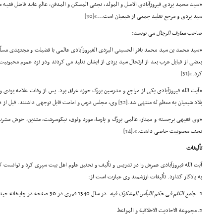
«سید محمد یزدی فیروزآبادی الاصل و المولد، نجفی المسکن و المدفن، عالم عابد فاضل فقیه م
سید یزدی و مرجع تقلید جمعی از شیعیان است...»
[30]
صاحب
معارف الرجال
می نویسد:
«سید محمد بن سید محمد باقر الحسینی الیزدی الفیروزآبادی عالمی با فضیلت و مجتهدی مسلّم
بعضی از قبایل عرب بعد از ارتحال سید یزدی از ایشان تقلید می کردند ودر نزد عموم محبوب
کرد.»
[31]
«آیت الله فیروزآبادی یکی از مراجع و مدرسین بزرگ حوزه عراق بود. پس از وفات علامه یزدی
بلاد شیعیان به معظم له منتهی شد.
[32]
وی، مجلس درس و امامت قابل توجهی داشتند. قبل از 
«وی فقیهی برجسته و ممتاز، عالمی بزرگ و پارسا، مورد وثوق، نیکوسرشت، متدین، خوش مشرب 
نجف محبوبیت خاصی داشت.».
[34]
تألیفات
آیت الله فیروزآبادی عمرش را در تدریس و تألیف و تحقیق علوم اهل بیت سپری کرد و توانست 
به یادگار گذارد. تألیفات ارزشمند وی عبارت است از:
1 ـ
جامع الکلم فی حکم اللبأس المشکوک فیه
. در سال 1340 قمری در 30 صفحه در چاپخانه حیدریه نجف به چاپ رسیده است.
2ـ مجموعة
الاحادیث الاخلاقیة
و المواعظ