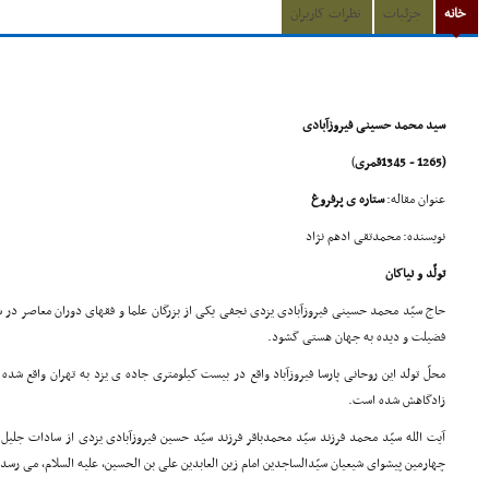
خانه
جزئیات
نظرات کاربران
سید محمد حسینی فیروزآبادی
(1265 - 1345قمری
)
عنوان مقاله:
ستاره ی پرفروغ
نویسنده: محمدتقی ادهم نژاد
تولّد و نیاکان
فضیلت و دیده به جهان هستی گشود.
محلّ تولد این روحانی پارسا فیروزآباد واقع در بیست کیلومتری جاده ی یزد به تهران واقع ش
زادگاهش شده است.
آیت الله سیّد محمد فرزند سیّد محمدباقر فرزند سیّد حسین فیروزآبادی یزدی از سادات ج
چهارمین پیشوای شیعیان سیّدالساجدین امام زین العابدین علی بن الحسین، علیه السلام، می رسد.