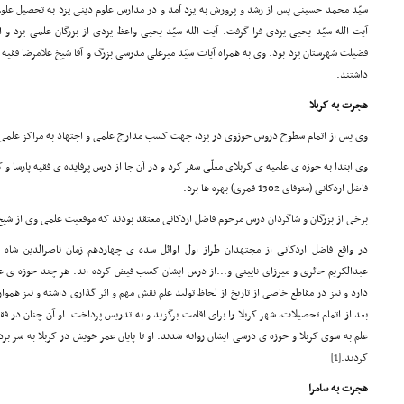
سیّد محمد حسینی پس از رشد و پرورش به یزد آمد و در مدارس علوم دینی یزد به تحصیل علو
آیت الله سیّد یحیی یزدی فرا گرفت. آیت الله سیّد یحیی واعظ یزدی از بزرگان علمی یزد و از 
فضیلت شهرستان یزد بود. وی به همراه آیات سیّد میرعلی مدرسی بزرگ و آقا شیخ غلامرضا فقیه 
داشتند.
هجرت به کربلا
وی پس از اتمام سطوح دروس حوزوی در یزد، جهت کسب مدارج علمی و اجتهاد به مراکز علمی
وی ابتدا به حوزه ی علمیه ی کربلای معلّی سفر کرد و در آن جا از درس پرفایده ی فقیه پارسا
فاضل اردکانی (متوفای 1302 قمری) بهره ها برد.
برخی از بزرگان و شاگردان درس مرحوم فاضل اردکانی معتقد بودند که موقعیت علمی وی از شیخ ا
در واقع فاضل اردکانی از مجتهدان طراز اول اوائل سده ی چهاردهم زمان ناصرالدین شاه 
عبدالکریم حائری و میرزای نایینی و...از درس ایشان کسب فیض کرده اند. هر چند حوزه ی عل
دارد و نیز در مقاطع خاصی از تاریخ از لحاظ تولید علم نقش مهم و اثر گذاری داشته و نیز هموار
بعد از اتمام تحصیلات، شهر کربلا را برای اقامت برگزید و به تدریس پرداخت. او آن چنان در
علم به سوی کربلا و حوزه ی درسی ایشان روانه شدند. او تا پایان عمر خویش در کربلا به سر بر
گردید.
[1]
هجرت به سامرا