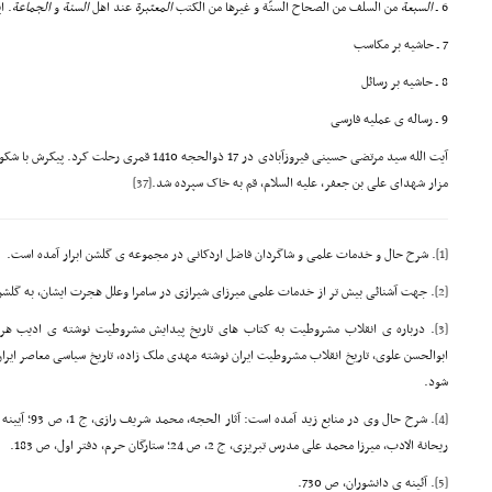
6 ـ
السبعة
من السلف من الصحاح الستّة و غیرها من الکتب
المعتبرة
عند اهل
السنة
و
الجماعة
. ا
7 ـ حاشیه بر مکاسب
8 ـ حاشیه بر رسائل
9 ـ رساله ی عملیه فارسی
آیت الله سید مرتضی حسینی فیروزآبادی در 17 ذوالحجه 
مزار شهدای علی بن جعفر، علیه السلام، قم به خاک سپرده شد.
[37]
[1]
. شرح حال و خدمات علمی و شاگردان فاضل اردکانی در مجموعه ی گلشن ابرار آمده است.
[2]
. جهت آشنائی بیش تر از خدمات علمی میرزای شیرازی در سامرا وعلل هجرت ایشان، به گلشن ا
[3]
. درباره ی انقلاب مشروطیت به کتاب های تاریخ پیدایش مشروطیت نوشته ی ادیب ه
ابوالحسن علوی، تاریخ انقلاب مشروطیت ایران نوشته مهدی ملک زاده، تاریخ سیاسی معاصر ایران
شود.
[4]
ریحانة الادب، میرزا محمد علی مدرس تبریزی، ج 2، ص 24؛ ستارگان حرم، دفتر اول، ص 183.
[5]
. آئینه ی دانشوران، ص 730.