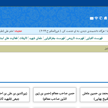
ما ؛ هرگاه دانشمندى ديدى، به او خدمت کن. ( غررالحکم ح ۴۰۴۴ )
حدیث:
امام علي (عليه 
فهرست الفبایی
فهرست تاریخی
فهرست جغرافیایی
علمای شهید
تالیفات
فعالیت های اجت
امل
محمد بن حسین عاملی
حسن صاحب معالم (حسن بن زین
زین‌الدین بن علی بن اح
شیخ بهایی)
الدّین صاحب معالم)
جبعی (شهید ثان