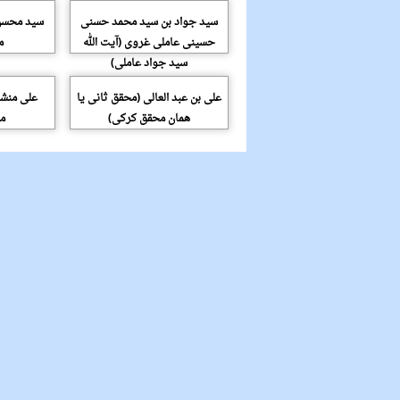
سید جواد بن سید محمد حسنی
سید محسن 
حسینی عاملی غروی (آیت الله
م
سید جواد عاملی)
علی بن عبد العالی (محقق ثانی یا
علی منشا
همان محقق کرکی)
من