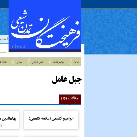
حدیث:
امام علي عليه السلام فرمودند : إذا رَأيتَ عالِما فَکُن لَهُ خادِ
خانه
موضوعات
جغرافیایی
لبنان
جبل ع
جبل عامل
مقالات
(15)
ابراهیم کفعمی (علامه کفعمی)
بهاءالدین 
(