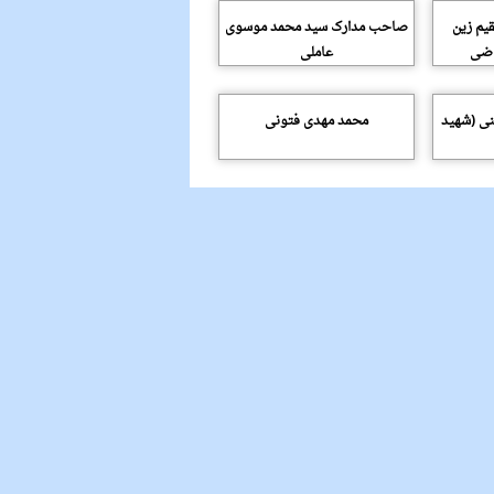
یم زین
صاحب مدارک سید محمد موسوی
یاضی
عاملی
نی (شهید
محمد مهدی فتونی