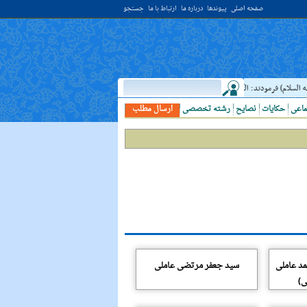
صفحه اصلی
پیوندها
درباره ما
ارتباط با ما
جستجو
السلام) فرمودند: النَّظرُ إلي العَالِم أحبُّ إلَي الله مِن اعتکافِ سَنَهٍ فِي البَيت الحَرام؛ نگاه 
ماعی
حکایات
نصایح
رشته تخصصی
ارسال مطلب
مد عاملی
سید جعفر مرتضى عاملى
ی)