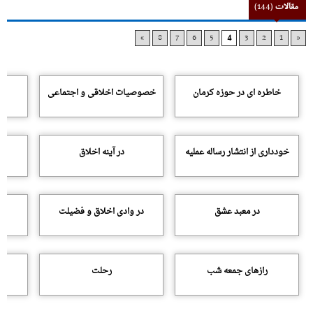
مقالات
(144)
»
8
7
6
5
4
3
2
1
«
خاطره اى در حوزه کرمان
خصوصیات اخلاقى و اجتماعى
خوددارى از انتشار رساله عملیه
در آینه اخلاق
در معبد عشق
در وادى اخلاق و فضیلت
رازهاى جمعه شب‌
رحلت