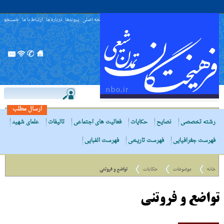
صفحه اصلی
پیوندها
درباره ما
ارتباط با ما
جستجو
ارسال مطلب
رشته تخصصی
نصایح
حکایات
فعالیت های اجتماعی
تالیفات
علمای شهید
فهرست جغرافیایی
فهرست تاریخی
فهرست الفبایی
خانه
موضوعات
حکایات
تواضع و فروتنی
تواضع و فروتنی