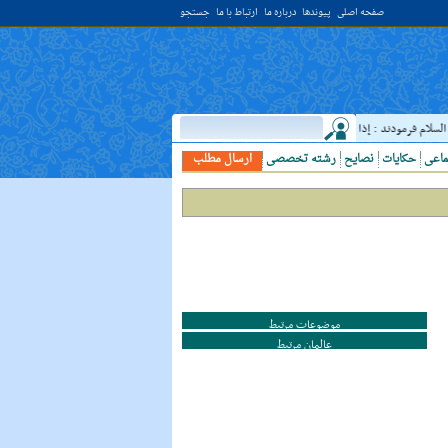
صفحه اصلی
پیوندها
درباره ما
ارتباط با ما
جستجو
م فرمودند : إذا رَأيتَ عالِما فَکُن لَهُ خادِما ؛ هرگاه دانشمندى ديدى، به او خدمت کن. ( غررالحکم ح ۴۰۴۴ )
ماعی
حکایات
نصایح
رشته تخصصی
ارسال مطلب
موضوعات مرتبط
عالمان مرتبط