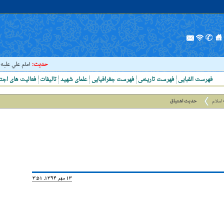
حدیث:
امام علي عليه السلا
فهرست الفبایی
فهرست تاریخی
فهرست جغرافیایی
علمای شهید
تالیفات
فعالیت های اجت
 اسلام
حدیث اشتیاق
13 مهر 1394, 13:51