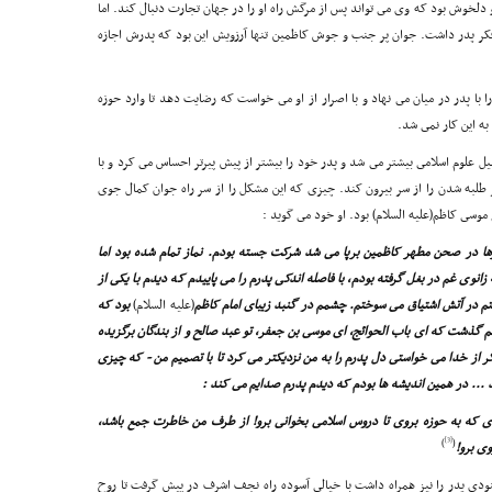
دلخوش بود که وى مى تواند پس از مرگش راه او را در جهان تجارت دنبال کند. اما
کر پدر داشت. جوان پر جنب و جوش کاظمین تنها آرزویش این بود که پدرش اجازه
ا پدر در میان مى نهاد و با اصرار از او مى خواست که رضایت دهد تا وارد حوزه
ه این کار نمى شد.
 علوم اسلامى بیشتر مى شد و پدر خود را بیشتر از پیش پیرتر احساس مى کرد و با
طلبه شدن را از سر بیرون کند. چیزى که این مشکل را از سر راه جوان کمال جوى
وسى کاظم(علیه السلام) بود. او خود مى گوید :
رها در صحن مطهر کاظمین برپا مى شد شرکت جسته بودم. نماز تمام شده بود اما
انوى غم در بغل گرفته بودم، با فاصله اندکى پدرم را مى پاییدم که دیدم با یکى از
 در آتش اشتیاق مى سوختم. چشمم در گنبد زیباى امام کاظم
(علیه السلام)
بود که
م گذشت که اى باب الحوائج، اى موسى بن جعفر، تو عبد صالح و از بندگان برگزیده
از خدا مى خواستى دل پدرم را به من نزدیکتر مى کرد تا با تصمیم من - که چیزى
.. در همین اندیشه ها بودم که دیدم پدرم صدایم مى کند :
 که به حوزه بروى تا دروس اسلامى بخوانى برو! از طرف من خاطرت جمع باشد،
[3]
)
(
ى برو!
دى پدر را نیز همراه داشت با خیالى آسوده راه نجف اشرف در پیش گرفت تا روح