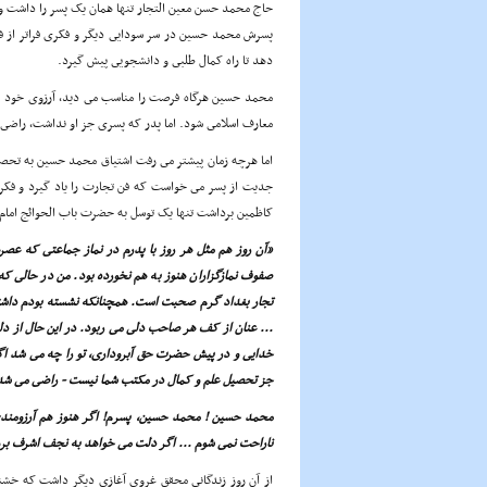
حاج محمد حسن معین التجار تنها همان یک پسر را داشت و 
پسرش محمد حسین در سر سودایى دیگر و فکرى فراتر از ف
دهد تا راه کمال طلبى و دانشجویى پیش گیرد.
محمد حسین هرگاه فرصت را مناسب مى دید، آرزوى خود را ب
معارف اسلامى شود. اما پدر که پسرى جز او نداشت، راضى ب
اما هرچه زمان پیشتر مى رفت اشتیاق محمد حسین به تحصیل
جدیت از پسر مى خواست که فن تجارت را یاد گیرد و فکر 
کاظمین برداشت تنها یک توسل به حضرت باب الحوائج امام م
«آن روز هم مثل هر روز با پدرم در نماز جماعتى که عص
صفوف نمازگزاران هنوز به هم نخورده بود. من در حالى که ز
تجار بغداد گرم صحبت است. همچنانکه نشسته بودم داشتم
... عنان از کف هر صاحب دلى مى ربود. در این حال از دل
خدایى و در پیش حضرت حق آبرودارى، تو را چه مى شد اگر 
جز تحصیل علم و کمال در مکتب شما نیست - راضى مى شد .
محمد حسین ! محمد حسین، پسرم! اگر هنوز هم آرزومندى
ناراحت نمى شوم ... اگر دلت مى خواهد به نجف اشرف برو
از آن روز زندگانى محقق غروى آغازى دیگر داشت که خشنو