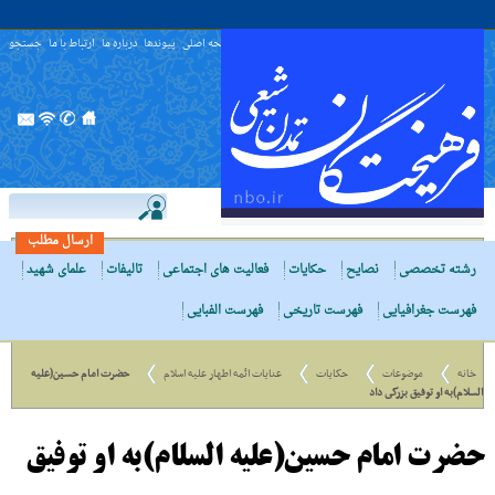
صفحه اصلی
پیوندها
درباره ما
ارتباط با ما
جستجو
ارسال مطلب
رشته تخصصی
نصایح
حکایات
فعالیت های اجتماعی
تالیفات
علمای شهید
فهرست جغرافیایی
فهرست تاریخی
فهرست الفبایی
خانه
موضوعات
حکایات
عنایات ائمه اطهار علیه اسلام
حضرت امام حسین(علیه
السلام)به او توفیق بزرگى داد
حضرت امام حسین(علیه السلام)به او توفیق