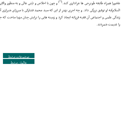
[7]
)
(
عاشورا همراه طایفه طویرجى ها عزادارى کند.
و چون با اخلاص و نیّتى عالى و به منظور وال
السلام)به او توفیق بزرگى داد. و چه اجرى بهتر از این که سید محمد فشارکى با میرزاى شیرازى 
زندگى علمى و اجتماعى آن فقیه فرزانه ایجاد کرد و زمینه هایى را برایش چنان مهیا ساخت که 
را غنیمت شمردند.
موضوعات مرتبط
عالمان مرتبط