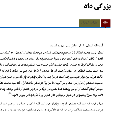
بزرگى داد
خانه
نظرات کاربران
آیت الله العظمى اراکى خاطر نشان نموده است:
ایشان (سید محمد فشارکى) با مرحوم محمدتقى شیرازى هم بحث بودند از اصفهان به کربلا مى
فاضل اردکانى آن وقت خیلى مُعَنون بود میرزا حسن شیرازى آن زمان، در نجف و فاضل اردکانى در
عرب از اطراف کربلا به عنوان زیارت حضرت امام حسین
(علیه السلام)
مشرّف مى شوند، آمد و ر
بود. سید محمد فشارکى در زمان مراجعت آن ها خودش را داخل این جمع مى نماید با این که لب
حالت هروله بین زوّار عرب مى رفته است در مراجعه به کجاوه پایش به پاى آقا میرزا حسن شیرا
جمعیت دستش را دراز مى کند و مى گوید: با من بیا! از همان ساعت اول، آقا سید محمد فشار
خواصّ ایشان گشت. از او مى پرسند: شما مدتى در کربلا و در درس فاضل اردکانى بودید، چه تف
[6]
)
(
داده بود: میرزاى شیرازى در هوش و توانایى هاى فکرى بر فاضل اردکانى برترى دارد.
همان گونه که آیت الله مصلحى از پدر بزرگوار خود آیت الله اراکى و ایشان از مرحوم آیت ا
مرحوم سید محمد فشارکى براى این که در یادگیرى دروس توفیق افزون ترى به دست آورد و د