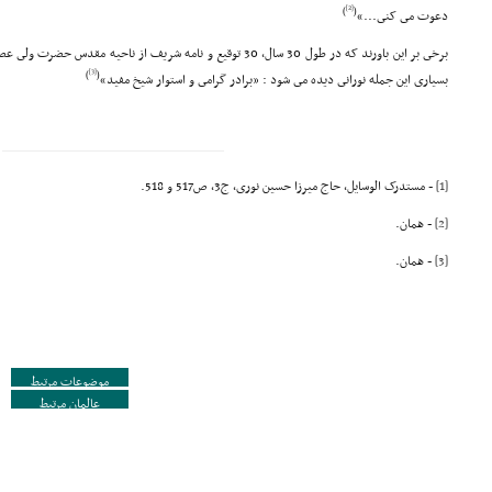
[2]
)
(
دعوت مى کنى...»
برخى بر این باورند که در طول 30 سال، 30 توقیع و نامه شریف از ناحی
[3]
)
(
بسیارى این جمله نورانى دیده مى شود : «برادر گرامى و استوار شیخ مفید»
[1]
- مستدرک الوسایل، حاج میرزا حسین نورى، ج3، ص517 و 518.
[2]
- همان.
[3]
- همان.
موضوعات مرتبط
عالمان مرتبط