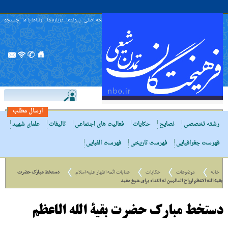
صفحه اصلی
پیوندها
درباره ما
ارتباط با ما
جستجو
ارسال مطلب
رشته تخصصی
نصایح
حکایات
فعالیت های اجتماعی
تالیفات
علمای شهید
فهرست جغرافیایی
فهرست تاریخی
فهرست الفبایی
خانه
موضوعات
حکایات
عنایات ائمه اطهار علیه اسلام
دستخط مبارک حضرت
بقیة الله الاعظم ارواح العالمین له الفداء برای شیخ مفید
دستخط مبارک حضرت بقیة الله الاعظم