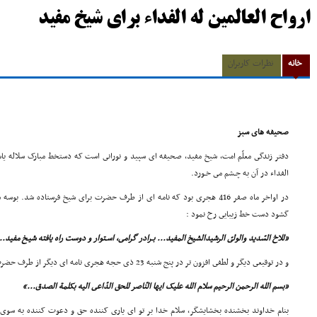
ارواح العالمین له الفداء برای شیخ مفید
خانه
نظرات کاربران
صحیفه هاى سبز
دفتر زندگى معلّم امت، شیخ مفید، صحیفه اى سپید و نورانى است که دستخط مبارک سلاله یاسین
الفداء در آن به چـشم مى خـورد.
در اواخر ماه صفر 416 هجرى بود که نامه اى از طرف حضرت براى شیخ فرستاده شد.
گشود دست خط زیبایى رخ نمود :
«للاخ السّدید والولىّ الرشیدالشیخ المفید... بـرادر گرامى، اسـتوار و دوست راه یافته شیـخ مفید..
و در توقیعى دیگر و لطفى افزون تر در پنج شنبه 23 ذى حجه هجرى نامه اى دیگر از طرف حضرت به افتخار شیخ صادر شد :
«بسم الله الرحمن الرحیم سلام الله علیک ایها النّاصر للحق الدّاعى الیه بکلمة الصدق...»
بنام خداوند بخشنده بخشایشگر، سلام خدا بر تو اى یارى کننده حق و دعوت کننده به سوى