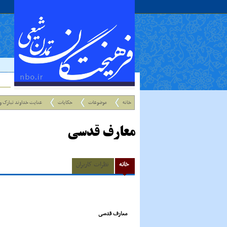
خانه
موضوعات
حکایات
عنایت خداوند تبارک و 
معارف قدسى
خانه
نظرات کاربران
معارف قدسى