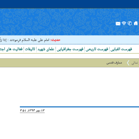
حدیث:
امام علي عليه السلام فرمودند : إذا رَأيتَ ع
فهرست الفبایی
فهرست تاریخی
فهرست جغرافیایی
علمای شهید
تالیفات
فعالیت های اجت
تعالی
معارف قدسى
13 مهر 1394, 13:51