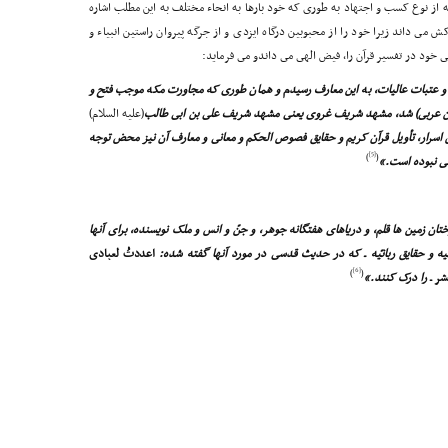
ه از نوع کسب و اجتهاد به طورى که خود بارها به انحاء مختلف به این مطلب اشاره
مى داند زیرا خود را از محبوبین درگاه ایزدى و از جرگه پیروان راستین انبیاء و
ى خود در تفسیر قرآن را، فیض الهى مى داندو مى فرماید:
و عتبات عالیات، به این معارف رسیدم و همان طورى که مجاورت مکه موجب فتح و
ین عربى) شد، مشهد شریف غروى یعنى مشهد شریف على بن ابى طالب
(علیه السلام)
سرار، تأویل قرآن کریم و حقایق فصوص الحکم و معانى و معارف آن نیز محض توجه
[5]
)
(
لى نبوده است.»
ان زمین ها قلم، و دریاهاى هفتگانه جوهر، و جنّ و انس و ملک نویسنده، براى آنها
ه و حقایق ربانیّه ـ که در حدیث قدسى در مورد آنها گفته شده:
اعددتُ لعبادى
[6]
)
(
شر ـ
را درک کنند.»