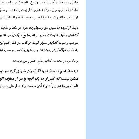
دانش سید حیدر آملى را باید از نوع افاضه غیبى دانست، ن
دارد یک بار وصول خود به علوم اهل بیت را مقدم بر سلوکش 
اولیاء مى داند و در مقدمه تفسیر محیط الاعظم افادات علم
«بعد از توجه به سوى حق و مجاورت خود در مکه و مدینه 
گشایش معارف فتوحات مکرر بر قلب شیخ بزرگ (محى الد
موجب و سبب گشایش اسرار غیبیه بر قلب من شد. فهم این ا
به جانب درگاه ایزدى بوده اند و به عمل و کسب و سبب قب
و بالاخره در مقدمه کتاب جامع الاسرار مى نویسد:
«به خدا قسم، به خدا قسم! اگر آسمان ها ورق گردند و درخت
ممکن نیست که عُشر از ده یک آنچه را من از معارف الهی
الصالحین ما لاعین رأت و لا اُذن سمعت و لا خطر على قلب ب