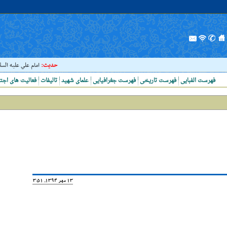
حدیث:
امام علي عليه السلام فر
فهرست الفبایی
فهرست تاریخی
فهرست جغرافیایی
علمای شهید
تالیفات
فعالیت های اجت
13 مهر 1394, 13:51