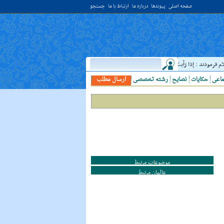
صفحه اصلی
پیوندها
درباره ما
ارتباط با ما
جستجو
مودند : إذا رَأيتَ عالِما فَکُن لَهُ خادِما ؛ هرگاه دانشمندى ديدى، به او خدمت کن. ( غررالحکم ح ۴۰۴۴ )
ماعی
حکایات
نصایح
رشته تخصصی
ارسال مطلب
موضوعات مرتبط
عالمان مرتبط