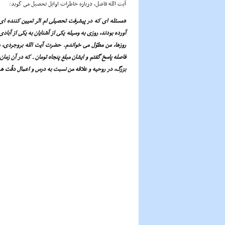
آیت الله فاضل، درباره خاطرات اوایل تحصیل مى گوید:
«مسئله اى که در پیشرفت تحصیلى ام اثر تعیین کننده اى 
آورده بودند، روزى به وسیله یکى از آشنایان به یکى از آب
روزها، من مطوّل مى خواندم. حضرت آیت الله بروجردى، شع
فاصله پاسخ گفتم و ایشان مبلغ پنجاه تومان ـ که در آن زما
بزرگ، در روحیه و علاقه من نسبت به درس و اعمال دقّت ه