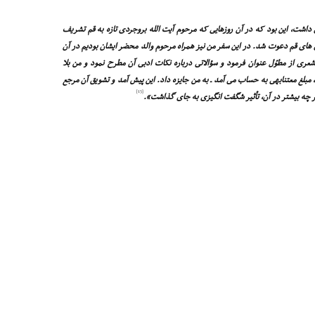
داشت، این بود که در آن روزهایى که مرحوم آیت الله بروجردى تازه به قم تشریف
ادى هاى قم دعوت شد. در این سفر من نیز همراه مرحوم والد محضر ایشان بودیم در آن
رى از مطوّل عنوان فرمود و سؤالاتى درباره نکات ادبى آن مطرح نمود و من بلا
ن، مبلغ معتنابهى به حساب مى آمد ـ به من جایزه داد. این پیش آمد و تشویق آن مرجع
[15]
ر چه بیشتر در آن، تأثیر شگفت انگیزى به جاى گذاشت».