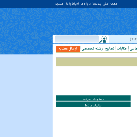
صفحه اصلی
پیوندها
درباره ما
ارتباط با ما
جستجو
حدیث:
امام علي (عليه السلام) فرمودند: النَّظرُ إلي العَالِم أحبُّ إلَي الله مِن
ماعی
حکایات
نصایح
رشته تخصصی
ارسال مطلب
موضوعات مرتبط
عالمان مرتبط