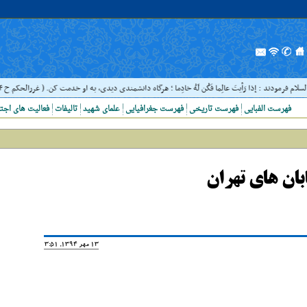
م فرمودند : إذا رَأيتَ عالِما فَکُن لَهُ خادِما ؛ هرگاه دانشمندى ديدى، به او خدمت کن. ( غررالحکم ح ۴۰۴۴ )
فهرست الفبایی
فهرست تاریخی
فهرست جغرافیایی
علمای شهید
تالیفات
فعالیت های اجت
بان هاى تهران
13 مهر 1394, 13:51