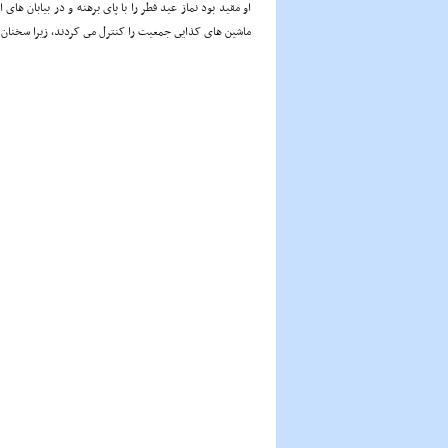
او مقید بود نماز عید فطر را با پاى برهنه و در بیابان ها
ماشین هاى کذایى جمعیت را کنترل مى کردند، زیرا سخنان 