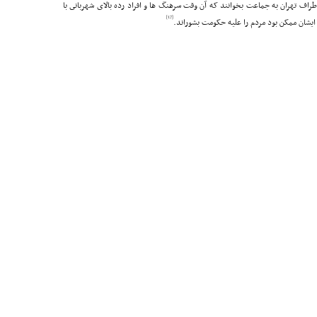
ى اطراف تهران به جماعت بخوانند که آن وقت سرهنگ ها و افراد رده بالاى شهربانى با
[17]
ایشان ممکن بود مردم را علیه حکومت بشوراند.