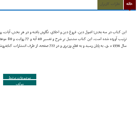
خانه
نظرات کاربران
این کتاب در سه بخش؛ اصول دین، فروغ دین و اخلاق، نگارش یافته و در هر بخش، آیات، رو
سال 1336 ه .ق. به پایان رسید و به قطع وزیرى و در 722 صفحه، از طرف انتشارات کتابفروشى اسلامیه به زیور طبع آراسته گردیده است.
موضوعات مرتبط
مولف