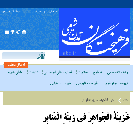
صفحه اصلی
پیوندها
درباره ما
ارتباط با ما
جستجو
ارسال مطلب
رشته تخصصی
نصایح
حکایات
فعالیت های اجتماعی
تالیفات
علمای شهید
فهرست جغرافیایی
فهرست تاریخی
فهرست الفبایی
خانه
خَزینَةُ الْجَواهِرْ فى زینَةِ الْمَنابِر
خَزینَةُ الْجَواهِرْ فى زینَةِ الْمَنابِر