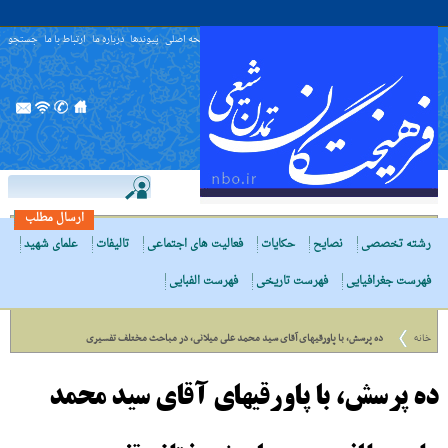
صفحه اصلی
پیوندها
درباره ما
ارتباط با ما
جستجو
ارسال مطلب
رشته تخصصی
نصایح
حکایات
فعالیت های اجتماعی
تالیفات
علمای شهید
فهرست جغرافیایی
فهرست تاریخی
فهرست الفبایی
خانه
ده پرسش، با پاورقیهاى آقاى سید محمد على میلانى، در مباحث مختلف تفسیرى
ده پرسش، با پاورقیهاى آقاى سید محمد