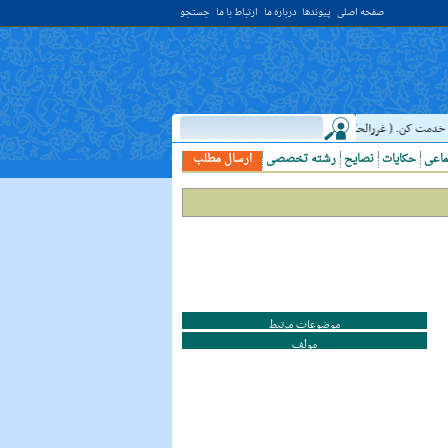
صفحه اصلی
پیوندها
درباره ما
ارتباط با ما
جستجو
ت کن. ( غررالحکم ح ۴۰۴۴ )
حدیث:
امام علي (عليه السلام) فرمودند: النَّظرُ إلي ال
ماعی
حکایات
نصایح
رشته تخصصی
ارسال مطلب
موضوعات مرتبط
مولف