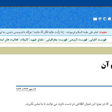
حدیث:
امام علي عليه السلام فرمودند : إذا رَأيتَ عالِما فَکُن لَهُ خادِما ؛ هرگاه دانشمندى ديدى، به او خدم
فهرست الفبایی
فهرست تاریخی
فهرست جغرافیایی
علمای شهید
تالیفات
فعالیت های اجت
 آن
12 مهر 1394, 19:44
که در مورد این عنوان اطلاعی در دست دارید می توانید با ما تماس بگیرید.