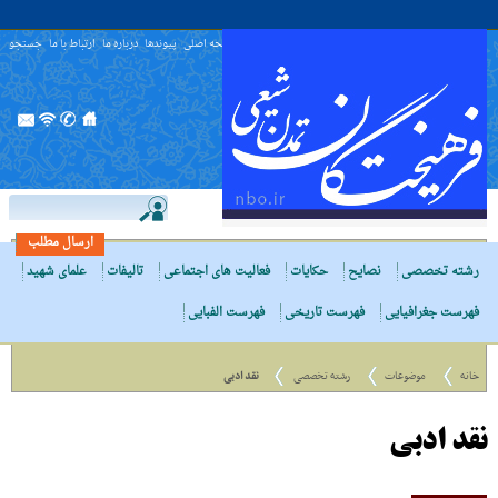
صفحه اصلی
پیوندها
درباره ما
ارتباط با ما
جستجو
ارسال مطلب
رشته تخصصی
نصایح
حکایات
فعالیت های اجتماعی
تالیفات
علمای شهید
فهرست جغرافیایی
فهرست تاریخی
فهرست الفبایی
خانه
موضوعات
رشته تخصصی
نقد ادبی
نقد ادبی