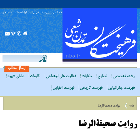
صفحه اصلی
پیوندها
درباره ما
ارتباط با ما
جستجو
ارسال مطلب
رشته تخصصی
نصایح
حکایات
فعالیت های اجتماعی
تالیفات
علمای شهید
فهرست جغرافیایی
فهرست تاریخی
فهرست الفبایی
خانه
روایت صحیفةالرضا
روایت صحیفةالرضا