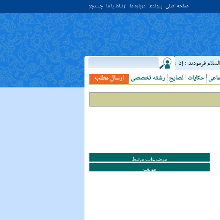
صفحه اصلی
پیوندها
درباره ما
ارتباط با ما
جستجو
م فرمودند : إذا رَأيتَ عالِما فَکُن لَهُ خادِما ؛ هرگاه دانشمندى ديدى، به او خدمت کن. ( غررالحکم ح ۴۰۴۴ )
ماعی
حکایات
نصایح
رشته تخصصی
ارسال مطلب
موضوعات مرتبط
مولف