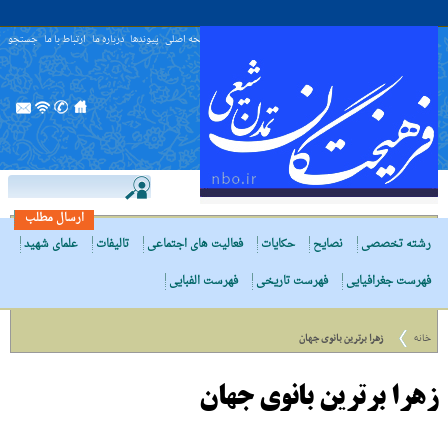
صفحه اصلی
پیوندها
درباره ما
ارتباط با ما
جستجو
ارسال مطلب
رشته تخصصی
نصایح
حکایات
فعالیت های اجتماعی
تالیفات
علمای شهید
فهرست جغرافیایی
فهرست تاریخی
فهرست الفبایی
خانه
زهرا برترین بانوى جهان
زهرا برترین بانوى جهان