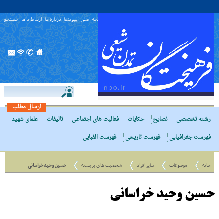
صفحه اصلی
پیوندها
درباره ما
ارتباط با ما
جستجو
ارسال مطلب
رشته تخصصی
نصایح
حکایات
فعالیت های اجتماعی
تالیفات
علمای شهید
فهرست جغرافیایی
فهرست تاریخی
فهرست الفبایی
خانه
موضوعات
سایر افراد
شخصیت های برجسته
حسین وحید خراسانی
حسین وحید خراسانی