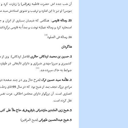
آن شب جده اش حضرت فاطمه زهرا(س) را زیارت کرد و حض
بنویس! او نیز با این اشاره و ترغیب و تشویق استادش سید
15ـ رساله فارسى
: هنگامى که شیعیان بسیارى از ایران و ج
استخاره کرد و رساله عملیّه نوشت و بعداً به فارسى برگرداند
[18]
16ـ رسالة فى الصلوة
شاگردان
1ـ حسین بن محمد اردکانى حائرى
(فاضل اردکانى): وى از 
[19]
ضوابط به خاک سپرده شد.
2ـ علاّمه سید حسین ترک
(شرح حال وى در چند صفحه در ضم
مراجع بزرگ 
انصارى است. آن بزرگوار داراى محاسن اخلاقى، عزت نفس،
نقل کرده است.
3ـ شیخ زین العابدین مازندرانى بارفروش4ـ حاج ملاّ على کنى
5ـ شیخ عبدالحسین طهرانى
(شیخ العراقین)