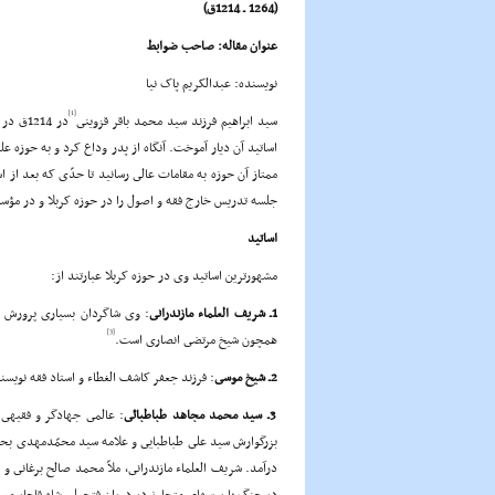
(1264 ـ 1214ق)
عنوان مقاله: صاحب ضوابط
نویسنده: عبدالکریم پاک نیا
[1]
سید ابراهیم فرزند سید محمد باقر قزوینى
در 214
اساتید آن دیار آموخت. آنگاه از پدر وداع کرد و به حوزه ع
ممتاز آن حوزه به مقامات عالى رسانید تا حدّى که بعد از 
جلسه تدریس خارج فقه و اصول را در حوزه کربلا و در مؤ
اساتید
مشهورترین اساتید وى در حوزه کربلا عبارتند از:
1ـ شریف العلماء مازندرانى
: وى شاگردان بسیارى پرورش دا
[3]
همچون شیخ مرتضى انصارى است.
2ـ شیخ موسى
: فرزند جعفر کاشف الغطاء و استاد فقه نویس
3ـ سید محمد مجاهد طباطبائى
بزرگوارش سید على طباطبایى و علامه سید محمّدمهدى بحرال
درآمد. شریف العلماء مازندرانى، ملاّ محمد صالح برغانى