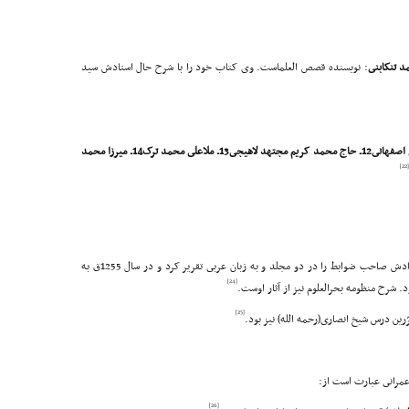
: نویسنده قصص العلماست. وى کتاب خود را با شرح حال استادش سید
11ـ سید اسدالله فرزند حجت الاسلام سید محمد باقر شفتى اصفهانى12ـ حاج محمد کریم مجتهد لاهیجى13ـ ملاعلى محمد ترک14ـ میرزا محمد
[22]
تا سال 1292ق زنده بود. وى درسهاى خارج فقه قضاء استادش صاحب ضوابط را در دو مجلد و به زبان عربى تقریر کرد و در سال 1255ق به
[24]
[25]
عمرانى عبارت است از:
[26]