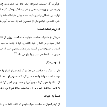
هرگز سازگار نیست. شاهزاده پیام داد: من تمام مخارج
وفرزندانم در روزهاى سختى و فقر و سادگى زندگى کرده ام 
نهایت بى انصافى و امرى قبیح است! وقتى ضیاءالسلطنه با
کنى، فقط مى خواهم یکى از همسران شما به حساب آیم و همین
3ـ فرجام اهانت استاد:
در یکى از خاطرات صاحب ضوابط آمده است: روزى از شاگردا
انکار نمود و در اشکال خود پافشارى کرد تا اینکه صاح
استاد با جسارت تمام گفت: نامربوط مى شنوم! بعد از این 
[32]
دردى شد که تا آخر عمر او را آزار مى داد.
4ـ درسى دیگر:
یکى از شاگردان صاحب ضوابط در کربلابرخى از اشرار را 
بود، صاحب ضوابط را هم مجبور کرد که به درس او بیاید. ا
از بغداد به شهر کربلا هجوم آورد و عده اى را اسیر کرد ک
به دامن استادش شد و پوزش خواست. استاد هم با پرداخت مبل
تسلط به ادبیات
از دیگر امتیازات صاحب ضوابط تبحر در انشاء نامه ها و 