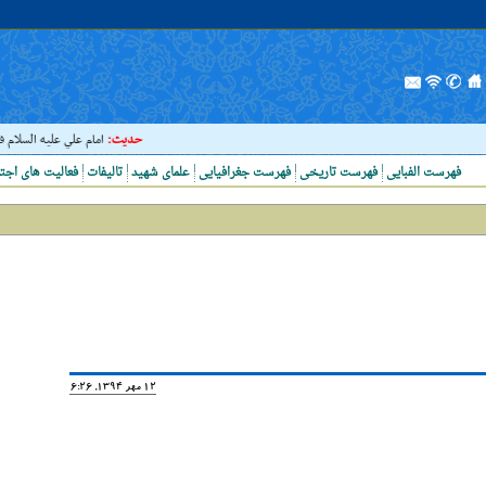
حدیث:
امام علي عليه السلام فرمودند : إذ
فهرست الفبایی
فهرست تاریخی
فهرست جغرافیایی
علمای شهید
تالیفات
فعالیت های اجت
12 مهر 1394, 16:26