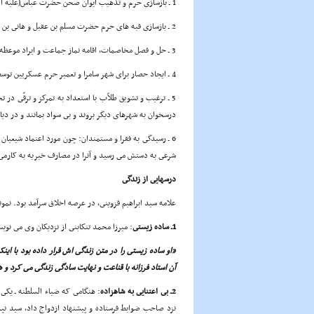
1 ـ بازسازى حرم و تذهیب ایوان صحن حضرت عباس(علیه السلام) که با مساعدت برخى از یارانش انجام شد.
2 ـ بازسازى قبه هاى حرم حضرت مسلم بن عقیل و هانى بن عروه و پاک سازى نهر حرم امام حسین(علیه السلام).
3 ـ حل و فصل مخاصمات، اقامه نماز جماعت و ایراد موعظه و خطابه براى عموم مردم.
4 ـ ایجاد حصار براى شهر سامرا و تعمیر حرم عسکریین توسط میرزا خلیل تهرانى.
5 ـ ترغیب و تشویق طلاّب با استعداد به تمرکز و ترقّى 
درسخوان به شهرهاى دیگر بروند و بى سواد بمانند و در دی
6 ـ رسیدگى به فقرا و مستمندان: چون مورد اعتماد شیعیان
شرعى به دستش مى رسید و آنرا در مصارف خیریه به کارمى
درسهایى از زندگى
علامه سید ابراهیم قزوینى، در عرصه اخلاق سرآمد بود. نمون
1ـ ساده زیستى
: میرزا محمد تنکابنى از نزدیکان وى مى نوی
«او ساده زیستى را در متن زندگى اش قرار داده بود با اینک
آن استاد فرزانه با قناعت و نهایت سادگى زندگى مى کرد و 
2ـ بى اعتنایى به شاهزاده
: هنگامى که ضیاء السلطنه ـ یکى
نزد صاحب ضوابط فرستاده و پیشنهاد ازدواج داد، سید نپذ