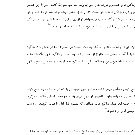
 زندگى تو و همسر و فرزندت را مى پذیرم. صاحب ضوابط گفت: من با این همسر
و لازمه زندگى با شما این است که از اینها چشم بپوشم و به شما توجه کنم و این
ز هم اصرار کرد و گفت: من نمى خواهم تو از زن و فرزندت جدا شوى و با من زندگى
[31]
 افتخار برایم کافى است، باز نپذیرفت و قاطعانه جواب رد داد.
نش با او به مباحثه و محاجّه پرداخت. استاد در پاسخ هر چقدر تلاش کرد، شاگرد
ب ضوابط گفت: سخن شما خارج از بحث و نامربوط است و شاگرد بدون ملاحظه مقام
اهانت استاد حرفى نزد و سکوت کرد. امّا شاگرد بعد از رسیدن به منزل، دچار کمر
جمع کرد و مجلس درسى ترتیب داد و چون نیروهایى را که در اطراف خود جمع کرده
مّا ایشان به بهانه زیارت کاظمین از شهر بیرون رفت. در مدت اندکى حکومت مرکزى
ه از جمله آنها همان شاگرد بود. هنگامى که دستور قتل آنان را صادر کردند، او دست
[33]
غى او را آزاد نمود.
مقالات و تسلط به خوشنویسى در رشته نسخ و شکسته نستعلیق است. نویسنده روضات