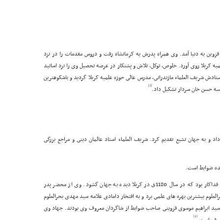
1ق در قزوین به دنیا آمد. وى همراه پدرش به کرمانشاه رفت و دروس مقدمات را در نزد
لمیه کربلا روى آورد. خلوص، توکل، تلاش و پشتکار در عرصه تحصیل وى را نزد اساتید
استادش شریف العلماء مازندرانى، مدرس عالى حوزه علمیه کربلا گردید و باشکوهترین
[2]
سسه حسن خان سردار تشکیل داد.
د و به جهان تشیع تقدیم کرد. شریف العلماء استاد عالمان دینى و مراجع بزرگى
نده ضوابط است.
: عالمى جهادگر و فقیهى فداکار بود که در سال 1180ق در کربلا دیده به جهان گشود. وى از محضر پدر
علوم بیشترین بهره هاى علمى برد و به افتخار دامادى علامه سید مهدى بحرالعلوم
 و سید ابراهیم موسوى قزوینى صاحب ضوابط از شاگردان معروف وى بودند. جهاد وى
[4]