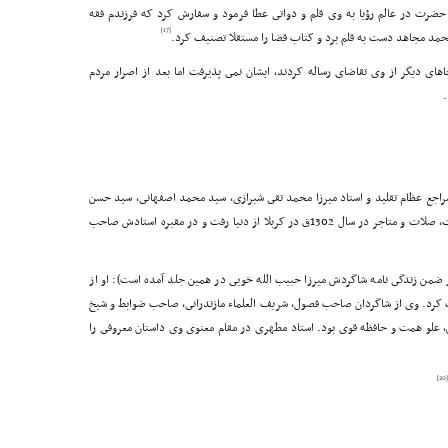
رت در عالم رؤیا به وى قلم و دواتى عطا فرمود و سفارش کرد که فرزندم فقه
[17]
 محمد مجاهد دست به قلم برد و کتاب قضا را مستقلا تصنیف کرد.
اهاى دیگر از وى تقاضاى رساله کردند، ایشان نمى پذیرفت اما بعد از اصرار مردم
.
مراجع عظام تقلید و استاد میرزا محمد تقى شیرازى، سید محمد اصفهانى، سید حسن
کشمیرى و میرزا مهدى شیرازى و داراى تالیفاتى در طهارت، صلات و متاجر در سال 1302ق در کربلا از دنیا رفت و در مقبره استادش صاحب
ن زندگى نامه شاگردش میرزا حبیب الله خویى در همین جلد آمده است): او از
نجف بعد ار شیخ بود که در سال 1299ق رحلت کرد. وى از شاگردان صاحب فصول، شریف العلماء مازندرانى، صاحب ضوابط و شیخ
 علو همت و حافظه قوى بود. استاد مطهرى در مقام معنوى وى داستان معروفى را
[20]