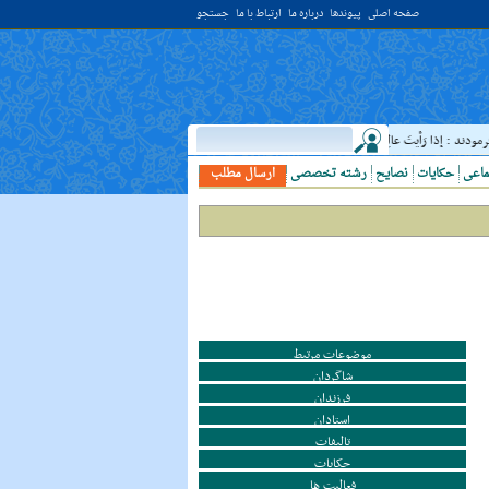
صفحه اصلی
پیوندها
درباره ما
ارتباط با ما
جستجو
ا رَأيتَ عالِما فَکُن لَهُ خادِما ؛ هرگاه دانشمندى ديدى، به او خدمت کن. ( غررالحکم ح ۴۰۴۴ )
ماعی
حکایات
نصایح
رشته تخصصی
ارسال مطلب
موضوعات مرتبط
شاگردان
فرزندان
استادان
تالیفات
حکایات
فعالیت ها