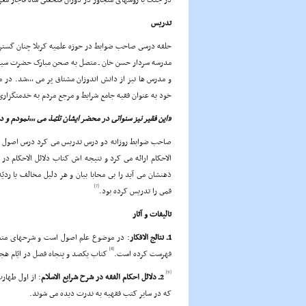
در جنگ با روسهاى متجاوز در دوران فتحعلى شاه قاجار م
تدریس
حلقه درسى صاحب ضوابط در حوزه علمیه کربلا چنان گسترش 
مدرسه سردار حسن خان ـ متصل به صحن مبارک حضرت سید ا
و مدرس ها نیز از دانش اندوزان مشتاق پر مى ,,,شد. در 
خود به عنوان فقیه جامع شرایط و مرجع مردم به خدمتگزار
«این فقیر نیز سنواتى در محضر ایشان تلمّذ مى ,,,نمودم و 
صاحب ضوابط روزانه دو درس تدریس مى کرد درس اصول که ث
الاحکام ارائه مى کرد و نتیجه اش کتاب دلائل الاحکام د
ذهنشان مى آید را بى محابا بیان و هر دلیل مخالف یا ردیّه 
[7]
قمى را تدریس کرده بود.
تالیفات و آثار
1ـ نتائج الافکار
: در موضوع علم اصول است و شرحهاى متعددى
[8]
فهرست کرده است.
کتاب یکصد و پنجاه فصل در ایّام هج
[9]
2ـ دلائل احکام الفقه در شرح شرایع الاسلام
: از اول طهار
که در سایر کتب فقهیه به ندرت دیده مى شوند.