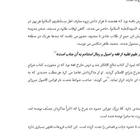
عروف است.
یافته بود که هفتصد تا هزار دانش پژوه معارف اهل بیت(علیهم السلام) هر روز در
لشهدا(علیه السلام) ـ حاضر مى شدند. گاهى اوقات علاوه بر مسجد، صحن مدرسه
میان این جمع از طلاب عادى تا مجتهد حضور مى یافتند که بعدها هریک در منطقه
ى مشغول شدند. محمد طاهر تنکابنى مى نویسد:
[5]
در علوم نقلیه از فقه و اصول و رجال استنادم به آن جناب است»
مره آن کتاب نتائج الافکار شد و درس خارج فقه بود که بر محوریت کتاب شرایع
ر شرح شرایع الاسلام گردید. او از شاگردانش تقاضا مى کرد هر مطلب جدیدى که به
[6]
اى دارند ابراز نماید.
مى گویند: صاحب ضوابط شصت بار قوانین الاصول میرزاى
 دارد. آقا بزرگ تهرانى حدود ده شرح را که اکثراً شاگردان مصنّف نوشته اند،
رت به سامرا نوشته شده است
ت تا حدود دیات و قصاص را بحث کرده است. این کتاب فروعات فقهى بسیارى دارد