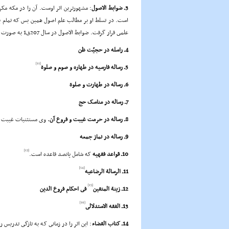
3ـ ضوابط الاصول
: مشهورترین اثر اوست. آن را در مکه م
است. در تسلط او بر مطالب علم اصول همین بس که تمام ب
علمى قرار گرفت. ضوابط الاصول در سال 207ق1 به صورت چاپ سنگى منتشر و در ایران در سال 1271ق دوباره به چاپ رسید.
4ـ راسله در حجیّت ظن
[11]
5ـ رساله فارسیه در طهاره و صوم و صلوة
6ـ رساله در طهارت و صلوة
7ـ رساله در مناسک حج
8ـ رساله در حرمت غیبت و فروع آن.
وى مستثنیات غیبت را
9ـ رساله در نماز جمعه
[13]
10ـ قواعد فقهیه
که شامل پانصد قاعده است.
[14]
11ـ الرسالة الرضاعیه
[15]
12ـ زینة المتقین
فى احکام فروع الدین
[16]
13ـ الفقه الاستدلالى
14ـ کتاب القضاء
: این اثر را در زمانى که به تازگى تدریس 