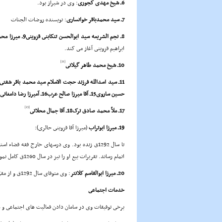
6ـ شیخ مهدى کجورى
: وى در شیراز بود.
7ـ سید محمدباقر خوانسارى
: نویسنده روضات الجنات
8ـ نجم الشریعه سید ابوالحسن تنکابنى قزوینى9ـ میرزا محمد تنکابنى
ابراهیم قزوینى آغاز مى کند.
[21]
10ـ شیخ محمد طاهر گیلانى
حسین ساروى15ـ آقا میرزا صالح عرب16ـ آمیرزا رضا دامغانى
[23]
17ـ ملاّ محمد صادق ترک18ـ آقا جمال محلاتى
19ـ میرزا ابوتراب
(میرزا آقا قزوینى حائرى):
اتمام رساند. تقریرات بیع او را نیز در سال 1260ق کامل نمود. شرح منظومه بحرالعلوم نیز از آثار اوست.
20ـ میرزا ابوالقاسم کلانتر
: وى متوفاى سال 1292ق و از مقرّرین درس شیخ انصارى(رحمه الله) نیز بود.
خدمات اجتماعى
برخى توفیقات وى در سامان دادن فعالیت هاى اجتماعى و 