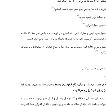
[27]
[28]
[29]
در تحصیل علوم دینى و معارف الهى: خوانسارى مى نویسد: «او راضى نمى شد که طلاب
ار عجم سکنى گزینند، حتى به من فرمود: ماندگارى تو در دیار عجم حرام است.
 هند و مرجع تقلید آنان محسوب مى شد، سالانه مبالغ فراوانى از موقوفات و وجوهات
[30]
 گرفت.
ه هایى را مرور مى کنیم.
سد:
ه از هند و عربستان و ایران مبالغ فراوانى از وجوهات شرعیه به دستش مى رسید امّا
هرگز براى خود ثروتى جمع نکرد.»
 از دختران فتح على شاه قاجار که در مال و جمال و کمال مشهور بود ـ شخصى را به
یرفت و پاسخ داد: زندگى ساده ما طلاب و روحانیون با زندگى اشرافى شما شاهزاده