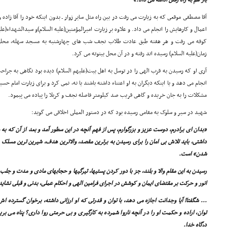
باز هم به راه رفتن ادامه مى داد.»
آقا مصطفى موقعى که به زیارت مى رفت در بین راه مثل سایر زوار ـ بدون اینکه خود را آقا زا
اعمال و کارهایش را انجام مى داد. و علاوه بر زیارت امیرالمؤمنین(علیه السلام)و سیدالشهداء(
کوفه مى رفت و هر هفته طبق عادت طلاب نجف شب هاى چهارشنبه به مسجد سهله، محلى که
زمان(علیه السلام) رسیده اند رفته و در آن محل بیتوته مى کرد.
آرى او که رسیدن به قرب الهى را در توسل به اهل بیت(علیهم السلام) دیده بود نگاهى به جراحت 
انجام مى دهد و یا اینکه دیگران به او اعتناء داشته باشند یا نه، نمى کرد و براى زیارت امام حس
مشکلات را به جان خریده و گاهى قریب صد کیلومتر فاصله نجف و کربلا را پیاده مى پیمود.
شهید در سیر و سلوک به مقامى رسیده بود که در دستور العملى اخلاقى مى گوید:
«بدان اى برادرم، دوست عزیز و بزرگوارم، پس از فهم آنچه در این سطور آمد و بعد از آن که به
داشتى، باید تلاش بى امان را براى رسیدن به برترین مقصد، والاترین هدف، شیرین ترین مسلک 
شدن» است.
رسیدن به این مقام والا و بلند، جز با دور کردن پستیها، تیرگیها و حجابهاى مادى و مدت و جل
انور و حرکت بر مقتضاى ایمان و کوشش در اجراى فرامین الهى و احکام عملى، بدنى و قبلى نشاید
... شگفتا! آیا وجدانت اجازه مى دهد، با توان و قدرتى که او ارزانى داشته، برخوان گسترده ا
توان، اراده و حکمت او را در آنچه ناروا شمرده به کارگیرى و بى حرمتى روا دارى؟ پناه مى بر
درگاه خدا.