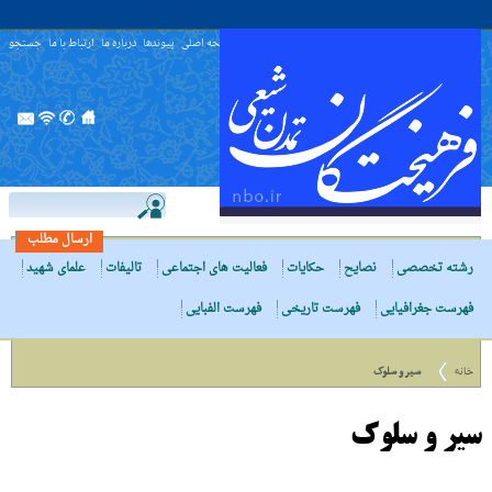
صفحه اصلی
پیوندها
درباره ما
ارتباط با ما
جستجو
ارسال مطلب
رشته تخصصی
نصایح
حکایات
فعالیت های اجتماعی
تالیفات
علمای شهید
فهرست جغرافیایی
فهرست تاریخی
فهرست الفبایی
خانه
سیر و سلوک
سیر و سلوک