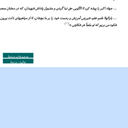
... جهاد اکبر را پیشه کن، تا الگویى حق نما گردى و مشمول پاداش شهیدان، که در سخنان معص
... بارالها! طعم عفو، شیرینى آمرزش و رحمت خود را بر ما بچشان، تا از سیاهیهاى ذلت بیرون بی
[11]
)
(
شکوه مى بریم که تو ملجأ هر شکایتى.»
موضوعات مرتبط
عالمان مرتبط