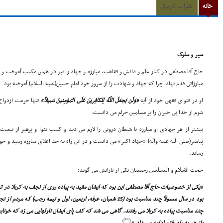
خانه
نظرات کاربران
سیر
و سلوک
حاج آقا مصطفى در کنار علم و دانش و فقاهت، مبارزه و جهاد را نیز در همان مکتب آموخت و پ
مبارزاتى قدم نهاد، چرا که جهاد و شهادت را از سرور خود امام حسین(علیه السلام) آموخته بود.
او در فتواى فقهى خود از آیه
«وَلَن یَجعَلَ اللّهُ لِلکافِرینَ عَلَى المُؤمِنینَ سَبیلاً»
تنها حرمت ازدواج ب
شوم از خدا بى خبران را بر مسلمین حرام مى دانست.
بیشتر از هر جهادى او مبارزه با شیطان درونى را لازم مى دید و کسب تقوا و پرهیز از تبعیت
پیامبر(صلى الله علیه وآله) «جهاد اکبر» مى دانست و در این راه به حد اعلاى مبارزه رسید و خود 
رساند.
حجت الاسلام و المسلمین رحیمیان یکى از یارانش مى گوید:
«یکى از خصوصیات حاج آقا مصطفى این بود که ایشان مقید به پیاده روى از نجف به کربلا در 
بود در سال معمولاً چند مناسبت بود (15 شعبان، عرفه، اربعین، اول و نیمه ر
چند مناسبت پیاده به کربلا مى رفتند. گاهى مى شد که کف پاى ایشان تاولهایى مى زد که خونابه 
[10]
)
(